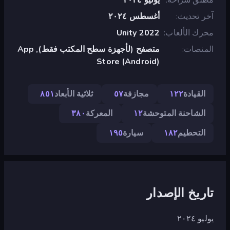
آخر تحديث
أغسطس ٢٠٢٤
محرك الألعاب
Unity 2022
المنصات
متصفح (لأجهزة سطح المكتب فقط), App
Store (Android)
القيادة
١٢٢
مجازفة
٥٧
ثلاثية الأبعاد
٨٥١
الشاحنة المتوحشة
١٢
المعركة
٣٨٠
التحطيم
١٨٢
سيارة
١٩٥
تاريخ الإصدار
يوليو ٢٠٢٤