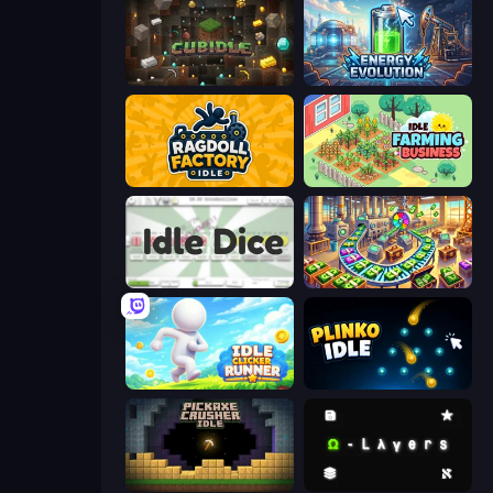
Cubidle
Energy Evolution
Ragdoll Factory Idle
Idle Farming Business
Idle Dice
Money Factory: Tycoon Idle Game
Idle Clicker Runner
Plinko Idle
Pickaxe Crusher Idle
Omega Layers