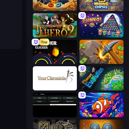
Gear Factory
Idle Mining Empire
Incremental Epic Hero 2
PLINKO!
Top
Crusher Clicker
Mine Clicker
Your Chronicle
Planet Evolution: Idle Clicker
Evolve
Fish Catch Idle