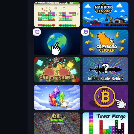
Idle Breakout
Harbor Tycoon
Planet Clicker 2
Capybara Clicker
OreCrusher 2
Infinite Blade: Rebirth
Crystalia Idle Clicker
Money Maker