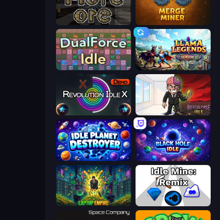
More Ore
Merge Miner
DualForce Idle
Llama Legends
Revolution Idle X
Rotcalypse: Idle Incremental
Idle Planet Destroyer
Black Hole Idle
Laptop Empire
Idle Mine: Remix