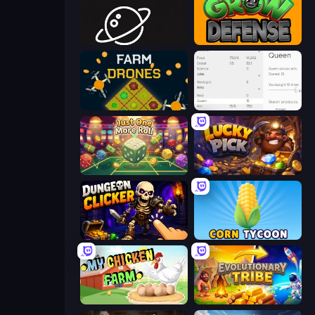
Space Company
Grow Defense
Farm Drones
Idle Ants
Just One More Roll
Lucky Pick
Dungeon Clicker
Corn Tycoon
My Chicken Farm
Evolutionary Tribe