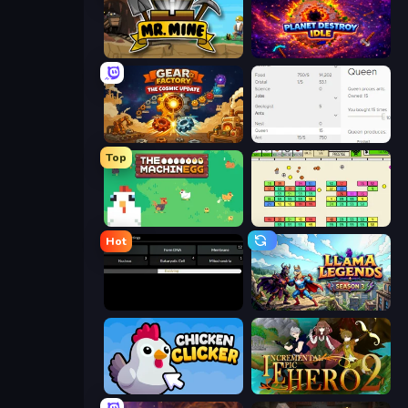
Mr. Mine
Planet Destroy Idle
Gear Factory
Idle Ants
Top
The MachinEGG
Idle Breakout
Hot
Evolve
Llama Legends
Chicken Clicker
Incremental Epic Hero 2