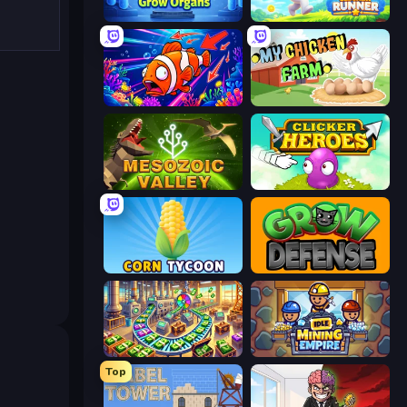
Human Clicker: Grow Organs
Idle Clicker Runner
Fish Catch Idle
My Chicken Farm
Cell to Singularity: Mesozoic Valley
Clicker Heroes
Corn Tycoon
Grow Defense
Money Factory: Tycoon Idle Game
Idle Mining Empire
Top