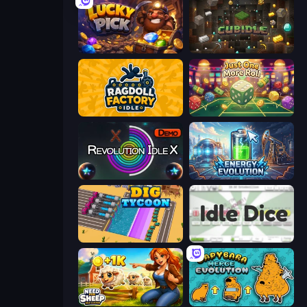
Lucky Pick
Cubidle
Ragdoll Factory Idle
Just One More Roll
Revolution Idle X
Energy Evolution
Dig Tycoon
Idle Dice
Need for Sheep: Idle Clicker
Capybara Merge Evolution