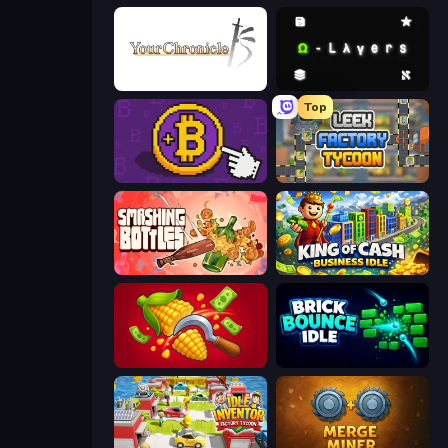
Your Chronicle
Omega Layers
Top
Money Maker
Leek Factory Tycoon
Smashing Bottles
King of Cash Business Idle
Farm-51: Secret Harvest
Brick Bounce Idle