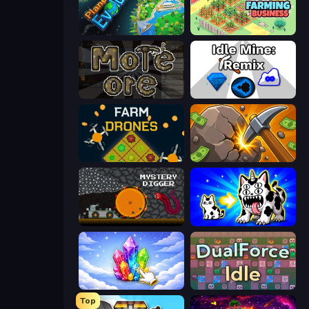
Planet Evolution: Idle Clicker
Idle Farming Business
More Ore
Idle Mine: Remix
Farm Drones
Mine Clicker
Mystery Digger
Strange Cats
Crystalia Idle Clicker
DualForce Idle
Top