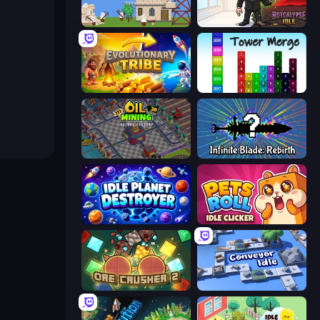
Babel Tower
Rotcalypse: Idle Incremental
Evolutionary Tribe
Tower Merge
Oil Mining 3D: Petrol Factory
Infinite Blade: Rebirth
Idle Planet Destroyer
Pets Roll: Idle Clicker
OreCrusher 2
Conveyor Idle