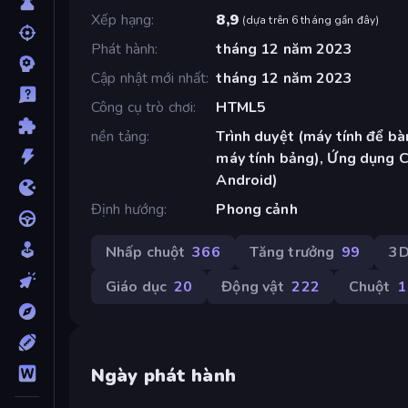
Xếp hạng
8,9
(
dựa trên 6 tháng gần đây
)
Phát hành
tháng 12 năm 2023
Cập nhật mới nhất
tháng 12 năm 2023
Công cụ trò chơi
HTML5
nền tảng
Trình duyệt (máy tính để bàn
máy tính bảng), Ứng dụng 
Android)
Định hướng
Phong cảnh
Nhấp chuột
366
Tăng trưởng
99
3
Giáo dục
20
Động vật
222
Chuột
1
Ngày phát hành