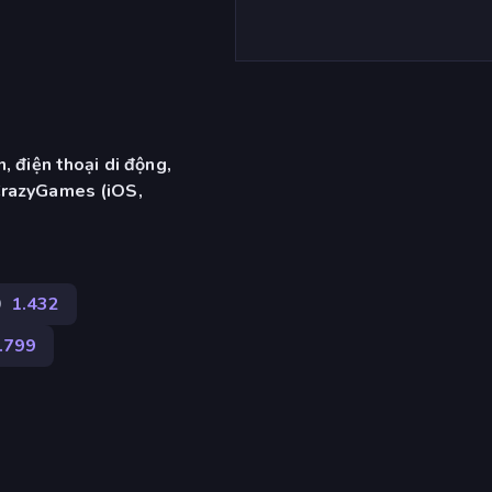
, điện thoại di động,
CrazyGames (iOS,
D
1.432
.799