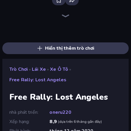
Traffic Rider
Racing Limits
Deadly Descent
Real Car Driving
Sunset Bike Racing
Xtreme Moto Mayhem
Ramp Car VS Police: CHASE
Trial Mania
Moto Maniac 3
Cycle Extreme
Moto Maniac 2
Moto Racing Club
Madness Cars Destroy
Crazy MX
Wheelie Up
Moto Maniac
Hustle & Drift in ZIL
Moto X3M
Hiển thị thêm trò chơi
Trò Chơi
Lái Xe
Xe Ô Tô
»
»
»
Free Rally: Lost Angeles
Free Rally: Lost Angeles
nhà phát triển
oneru220
Xếp hạng
8,9
(
dựa trên 6 tháng gần đây
)
Phát hành
tháng 12 năm 2020