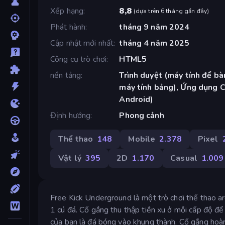
Xếp hạng
8,8
(
dựa trên 6 tháng gần đây
)
Phát hành
tháng 9 năm 2024
Cập nhật mới nhất
tháng 4 năm 2025
Công cụ trò chơi
HTML5
nền tảng
Trình duyệt (máy tính để bàn
máy tính bảng), Ứng dụng 
Android)
Định hướng
Phong cảnh
Thể thao
148
Mobile
2.378
Pixel
Vật lý
395
2D
1.170
Casual
1.009
Free Kick Underground là một trò chơi thể thao ar
1 cú đá. Cố gắng thu thập tiền xu ở mỗi cấp độ đ
của bạn là đá bóng vào khung thành. Cố gắng hoàn 