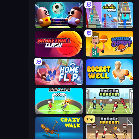
Pill Soccer
Flipped Chain Dunk
Basketball Clash
Basketball Orbit
Home Flip
Rocket Well
Mini-Caps: Soccer
Soccer Random
Top