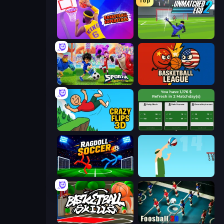
Top
Basketball Superstars
Unmatched Ego 2
Sportia Football Cup
Basketball League
Crazy Flips 3D
Idle Soccer Manager
Ragdoll Soccer 2 Players
Street Ball Jam
Basketball Skills
Foosball 3D