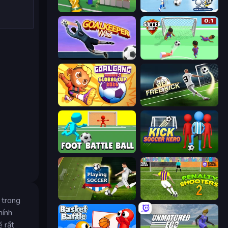
Free Kicks World Cup 2026
Kick It – Fun Soccer Game
Goalkeeper Wiz
Soccer Dash
Goal Gang
Free Kick Classic (3D Free Kick)
Foot Battle Ball
Kick Soccer Hero
Playing Soccer
Penalty Shooters 2
 trong
hính
ẽ rất