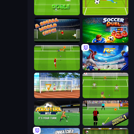
World Cup Penalty
Penalty Superstar
A Small World Cup
Soccer Duel
Penalty Shootout: Multi League
Real Football
Street Freekick 3D
Drop Kick: World Cup
Penalty Kick Wiz
Penalty Shooters