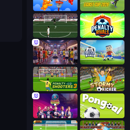
Basket Battle
Unmatched Ego
Bicycle Kick Champ
Penalty Rivals
CG FC 26
3D Soccer Mania
Penalty Shooters 3
Stormy Kicker
PSG Soccer Freestyle
Pongoal