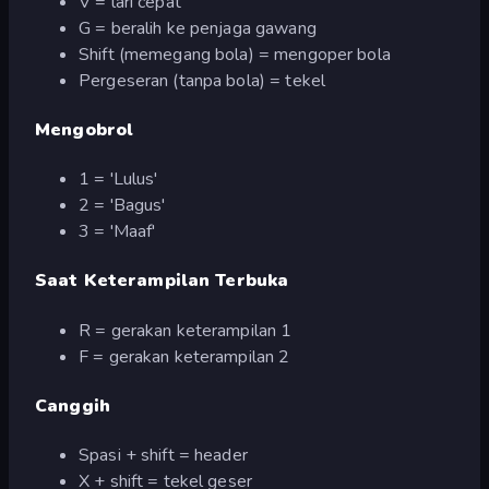
V = lari cepat
G = beralih ke penjaga gawang
Shift (memegang bola) = mengoper bola
Pergeseran (tanpa bola) = tekel
Mengobrol
1 = 'Lulus'
2 = 'Bagus'
3 = 'Maaf'
Saat Keterampilan Terbuka
R = gerakan keterampilan 1
F = gerakan keterampilan 2
Canggih
Spasi + shift = header
X + shift = tekel geser