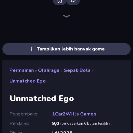
Ragdoll Soccer 2 Players
Goal Gang
Basket Battle
Basket Random
Free Kick Classic (3D Free Kick)
Free Kick Underground
Foot Battle Ball
Basketball Stars
BasketBros
Mini-Caps: Soccer
Soccer Masters: Euro 2020
Soccer Random
CarBall.io
Basketball Superstars
Bad Soccer Manager
Hoop World 3D
Basketball League
Soccer Bros
Tampilkan lebih banyak game
Permainan
Olahraga
Sepak Bola
»
»
»
Unmatched Ego
Unmatched Ego
Pengembang
1Car2Wills Games
Penilaian
9,0
(
berdasarkan 6 bulan terakhir
)
Dirilis
Juli 2025