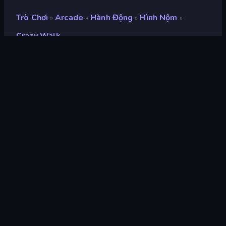
Trò Chơi
Arcade
Hành Động
Hình Nộm
»
»
»
»
Crazy Walk
Crazy Walk
nhà phát triển
FreePDA
Xếp hạng
8,5
(
dựa trên 6 tháng gần đây
)
Phát hành
tháng 7 năm 2023
Công cụ trò chơi
Unity 2021
nền tảng
Trình duyệt (máy tính để bàn, điện
thoại di động, máy tính bảng),
Ứng dụng CrazyGames (Android)
Định hướng
Phong cảnh / Chân dung