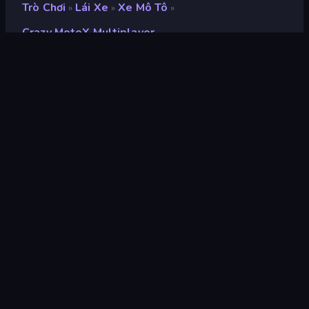
Trò Chơi
Lái Xe
Xe Mô Tô
»
»
»
Crazy MotoX Multiplayer
Crazy MotoX Multiplayer
Xếp hạng
9,0
(
dựa trên 6 tháng gần đây
)
Phát hành
tháng 4 năm 2025
Công cụ trò chơi
HTML5
nền tảng
Trình duyệt (máy tính để bàn, điện
thoại di động, máy tính bảng),
Ứng dụng CrazyGames (iOS,
Android)
Định hướng
Phong cảnh / Chân dung
Lái xe
122
Mobile
2.352
Tránh
225