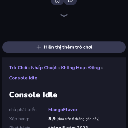
Bloxd.io
Ragdoll Archers
EvoWars.io
Veck.io
Piece of Cake: Merge and Bake
Racing Limits
Traffic Rider
Mahjongg Solitaire
Screw Out: Bolts and Nuts
Words of Wonders
Piles of Mahjong
Designville: Merge & Design
Miniblox
Space Waves
Stickman Clash
SkillWarz
Fortzone Battle Royale
Arrow Escape
Hiển thị thêm trò chơi
Trò Chơi
Nhấp Chuột
Không Hoạt Động
»
»
»
Console Idle
Console Idle
nhà phát triển
MangoFlavor
Xếp hạng
8,9
(
dựa trên 6 tháng gần đây
)
Phát hành
tháng 5 năm 2023