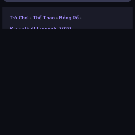
Trò Chơi
Thể Thao
Bóng Rổ
»
»
»
Basketball Legends 2020
Basketball Legends 2020
nhà phát triển
MadPuffers
Xếp hạng
8,4
(
dựa trên 6 tháng gần đây
)
Phát hành
tháng 9 năm 2020
Cập nhật mới nhất
tháng 11 năm 2023
Công cụ trò chơi
HTML5
nền tảng
Trình duyệt (máy tính để bàn,
điện thoại di động, máy tính
bảng), Ứng dụng CrazyGames
(iOS, Android)