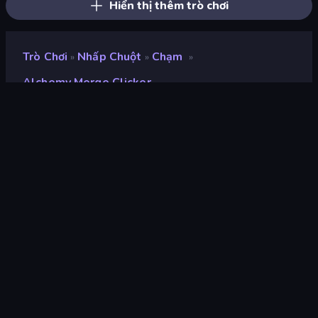
Hiển thị thêm trò chơi
Trò Chơi
Nhấp Chuột
Chạm
»
»
»
Alchemy Merge Clicker
Alchemy Merge Clicker
nhà phát triển
Neko
Xếp hạng
9,0
(
dựa trên 6 tháng gần đây
)
Phát hành
tháng 7 năm 2024
Công cụ trò chơi
Unity 2023
nền tảng
Trình duyệt (máy tính để bàn, điện
thoại di động, máy tính bảng),
Ứng dụng CrazyGames (Android)
Định hướng
Phong cảnh