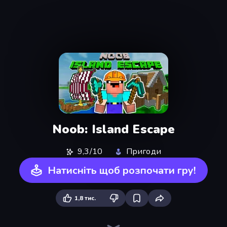
Noob: Island Escape
9,3/10
Пригоди
Натисніть щоб розпочати гру!
1,8 тис.