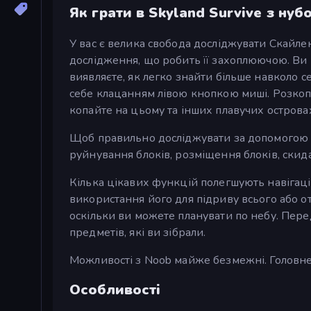
Як грати в Skyland Survive з нуб
У вас є велика свобода досліджувати Скайле
дослідження, що робить її захоплюючою. Ви п
виявляєте, як легко знайти більше навколо с
себе клацанням лівою кнопкою миші. Розкопу
копайте на цьому та інших плавучих острова
Щоб правильно досліджувати за допомогою N
руйнування блоків, розміщення блоків, скид
Кілька цікавих функцій полегшують навігаці
використання його для підриву всього або о
оскільки ви можете планувати по небу. Пере
предметів, які ви зібрали.
Можливості з Noob майже безмежні. Головне
Особливості