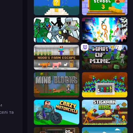
Noob vs Pro 4: Lucky Block
Monster School 3
Mine Shooter: Save Your World
Stickman Epic
Noob's Farm Escape
War of Mine
Mine Blocks
Stick Fighter vs Zombies
и
селі та
Crazy Motorcycle
Stickman King