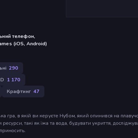
льний телефон,
mes (iOS, Android)
ьні
290
2D
1 170
Крафтинг
47
ька гра, в якій ви керуєте Нубом, який опинився на плавуч
ресурси, такі як їжа та вода, будувати укриття, досліджув
 приносить.