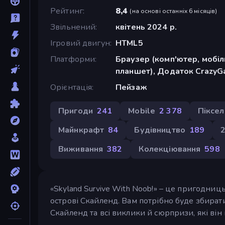
Рейтинг
8,4
(
на основі останніх 6 місяців
)
Звільнений
квітень 2024 р.
Ігровий двигун
HTML5
Платформи
Браузер (комп'ютер, мобі
планшет), Додаток CrazyGa
Орієнтація
Пейзаж
Пригоди
241
Mobile
2 378
Піксел
Майнкрафт
84
Будівництво
189
Виживання
382
Колекціювання
598
«Skyland Survive With Noob!» – це пригодниц
острові Скайленд. Вам потрібно буде збирати 
Скайленд та всі виклики й сюрпризи, які він