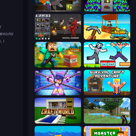
Noob Digger: Pro Drill Miner
Stick Epic Fighter
у
авколо
Last Play: Ragdoll Sandbox
Island Expander
 і
Voxel Playground: Ragdoll Noob
Noob Gigachad: Parkour Tricks Challenge
Mini Mine
Survival Craft Adventure
Craft World
Mine Clone