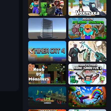
Noob Trolls Pro
Voxmaxa
Craft 3D
Noob: Island Escape
Miner Cat 4
Skibidi Toilets: Infection
Noob VS Monsters
Mine Shooter 2: Noob vs Mobs
Lime Playground Sandbox
Noob: Wall Crusher