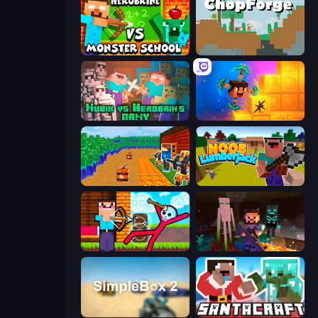
Herobrine vs Monster School
ChopForge
Nubik vs Herobrin's Army
Merge & Dig!
Noob Tower Defense
Idle Noob Lumberjack
Noob Archer vs Stickman Zombie
ZombieCraft
SimpleBox 2
SantaCraft