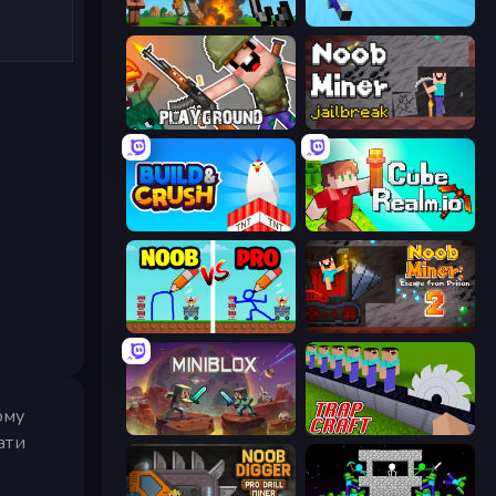
Noob Fuse
Paper Minecraft
Playground
Noob Miner: Escape From Prison
Build and Crush
CubeRealm.io
DOP Noob: Draw to Save
Noob Miner 2: Escape From Prison
ому
Miniblox
Trap Craft
ати