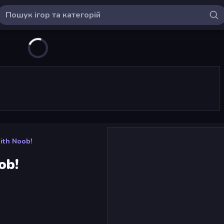
ith Noob!
ob!