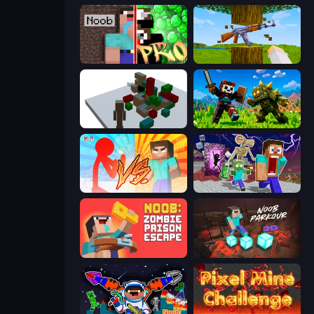
Noob vs Pro: Challenge
Mine Shooter 3D
Craft Destroy
CraftSlayer: Apocalypse
Red Stickman vs Monster School
Monster School Herobrine Siren Head
Noob: Zombie Prison Escape
Noob Parkour 3D