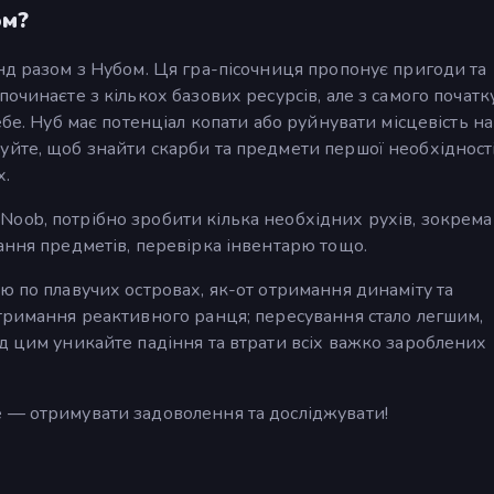
ом?
нд разом з Нубом. Ця гра-пісочниця пропонує пригоди та
очинаєте з кількох базових ресурсів, але з самого початк
ебе. Нуб має потенціал копати або руйнувати місцевість н
йте, щоб знайти скарби та предмети першої необхідності,
х.
oob, потрібно зробити кілька необхідних рухів, зокрема
ання предметів, перевірка інвентарю тощо.
ю по плавучих островах, як-от отримання динаміту та
тримання реактивного ранця; пересування стало легшим,
д цим уникайте падіння та втрати всіх важко зароблених
 — отримувати задоволення та досліджувати!