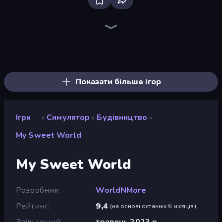
Bloxd.io
Ragdoll Archers
EvoWars.io
Veck.io
Piece of Cake: Merge and Bake
Racing Limits
Traffic Rider
Mahjongg Solitaire
Screw Out: Bolts and Nuts
Words of Wonders
Piles of Mahjong
Designville: Merge & Design
Miniblox
Space Waves
Stickman Clash
SkillWarz
Fortzone Battle Royale
Arrow Escape
Показати більше ігор
Ігри
Симулятор
Будівництво
»
»
»
My Sweet World
My Sweet World
Розробник
WorldNMore
Рейтинг
9,4
(
на основі останніх 6 місяців
)
Звільнений
травень 2023 р.