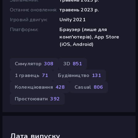
Останнє оновлення
травень 2023 р.
Ігровий двигун
Unity 2021
Платформи
Браузер (лише для
комп'ютерів), App Store
(iOS, Android)
Симулятор
308
3D
851
1 гравець
71
Будівництво
131
Колекціювання
428
Casual
806
Простоювати
392
Дата випуску