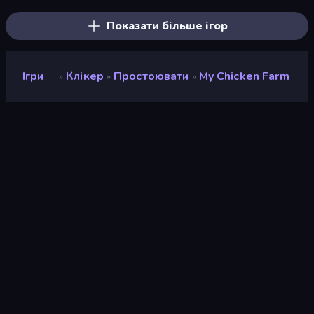
Показати більше ігор
Ігри
Клікер
Простоювати
My Chicken Farm
»
»
»
My Chicken Farm
Розробник
Vad Games
Рейтинг
9,1
(
на основі останніх 6 місяців
)
Звільнений
листопад 2022 р.
Останнє оновлення
листопад 2022 р.
Ігровий двигун
HTML5
Платформи
Браузер (комп'ютер,
мобільний телефон,
планшет), Додаток