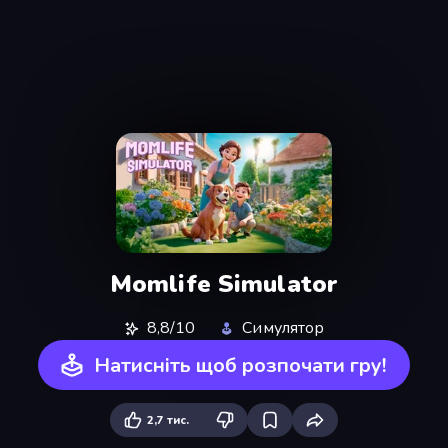
Momlife Simulator
8,8/10
Симулятор
Натисніть щоб розпочати гру!
2,7 тис.