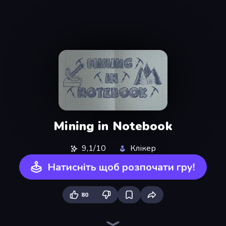
Mining in Notebook
9,1/10
Клікер
Натисніть щоб розпочати гру!
80