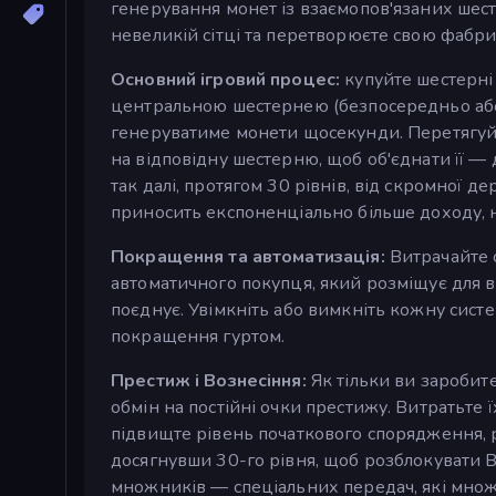
генерування монет із взаємопов'язаних шест
невеликій сітці та перетворюєте свою фабри
Основний ігровий процес:
купуйте шестерні 
центральною шестернею (безпосередньо або 
генеруватиме монети щосекунди. Перетягуйте
на відповідну шестерню, щоб об'єднати її — д
так далі, протягом 30 рівнів, від скромної д
приносить експоненціально більше доходу, 
Покращення та автоматизація:
Витрачайте 
автоматичного покупця, який розміщує для в
поєднує. Увімкніть або вимкніть кожну сист
покращення гуртом.
Престиж і Вознесіння:
Як тільки ви заробит
обмін на постійні очки престижу. Витратьте 
підвищте рівень початкового спорядження, 
досягнувши 30-го рівня, щоб розблокувати В
множників — спеціальних передач, які множ