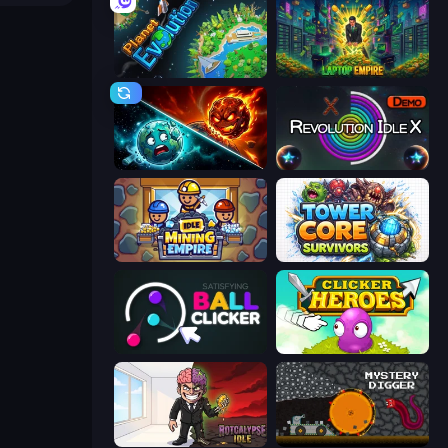
Planet Evolution: Idle Clicker
Laptop Empire
PlanetCrush 2
Revolution Idle X
Idle Mining Empire
Tower Core Survivors
Satisfying Ball Clicker
Clicker Heroes
Rotcalypse: Idle Incremental
Mystery Digger