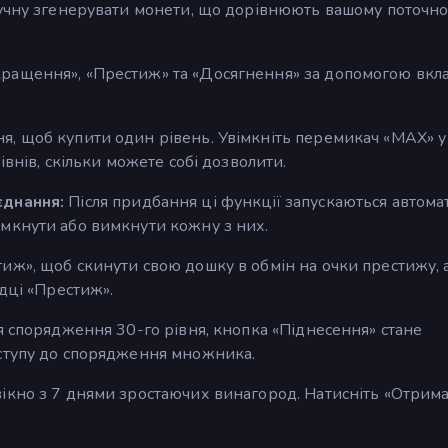
ручну згенерувати монети, що дорівнюють вашому поточн
ращення», «Престиж» та «Досягнення» за допомогою вкл
я, щоб купити один рівень. Увімкніть перемикач «MAX» у
івнів, скільки можете собі дозволити.
єднання:
Після придбання ці функції запускаються автома
мкнути або вимкнути кожну з них.
иж», щоб скинути свою дошку в обмін на очки престижу, а
адці «Престиж».
я спорядження 30-го рівня, кнопка «Піднесення» стане
оступу до спорядження множника.
ікно з 7 днями зростаючих винагород. Натисніть «Отрима
.