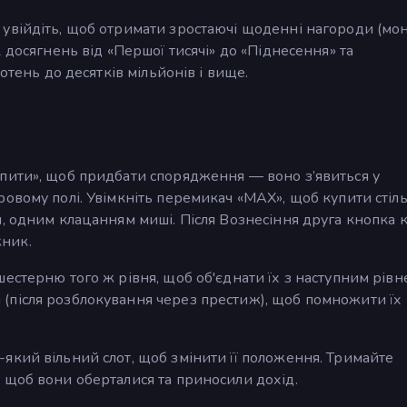
увійдіть, щоб отримати зростаючі щоденні нагороди (мон
 досягнень від «Першої тисячі» до «Піднесення» та
отень до десятків мільйонів і вище.
пити», щоб придбати спорядження — воно з’явиться у
овому полі. Увімкніть перемикач «MAX», щоб купити стіл
, одним клацанням миші. Після Вознесіння друга кнопка к
ник.
естерню того ж рівня, щоб об'єднати їх з наступним рівн
(після розблокування через престиж), щоб помножити їх
який вільний слот, щоб змінити її положення. Тримайте
 щоб вони оберталися та приносили дохід.