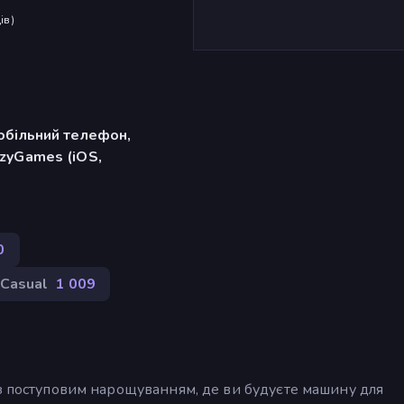
ів
)
обільний телефон,
zyGames (iOS,
0
Casual
1 009
з поступовим нарощуванням, де ви будуєте машину для