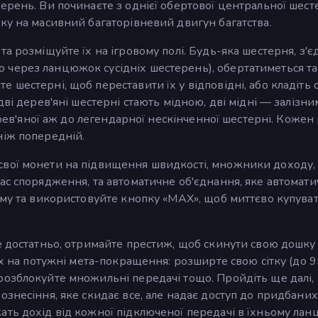
ерень. Ви починаєте з однієї обертової центральної шест
ку на масивний багаторівневий двигун багатства.
та розміщуйте їх на ігровому полі. Будь-яка шестерня, з'є
через ланцюжок сусідніх шестерень), обертатиметься та
 шестерні, щоб переставити їх у відповідні, або кладіть 
ві дерев'яні шестерні стають мідною, дві мідні — залізни
ерев'яної аж до легендарної нескінченної шестерні. Кожен
ніж попередній.
свої монети на підвищення швидкості, множники доходу,
ас спорядження, та автоматичне об'єднання, яке автомати
ему та використовуйте кнопку «MAX», щоб миттєво купува
е достатньо, отримайте престиж, щоб скинути свою дошку
їх на потужні мета-покращення: розширте свою сітку (до 9
розблокуйте множильні передачі тощо. Пройдіть ще далі,
ознесіння, яке скидає все, але надає доступ до придбаних
ать дохід від кожної підключеної передачі в їхньому лан