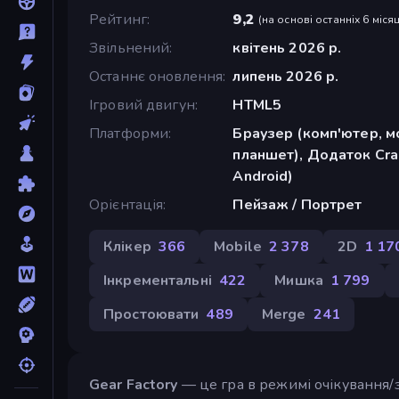
Рейтинг
9,2
(
на основі останніх 6 місяц
Звільнений
квітень 2026 р.
Останнє оновлення
липень 2026 р.
Ігровий двигун
HTML5
Платформи
Браузер (комп'ютер, м
планшет), Додаток Cra
Android)
Орієнтація
Пейзаж / Портрет
Клікер
366
Mobile
2 378
2D
1 17
Інкрементальні
422
Мишка
1 799
Простоювати
489
Merge
241
Gear Factory
— це гра в режимі очікування/