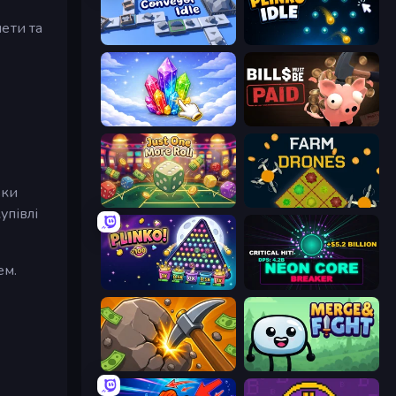
ети та
Conveyor Idle
Plinko Idle
Crystalia Idle Clicker
Bills Must Be Paid
ьки
Just One More Roll
Farm Drones
упівлі
ем.
PLINKO!
Neon Core Breaker
Mine Clicker
Merge & Fight