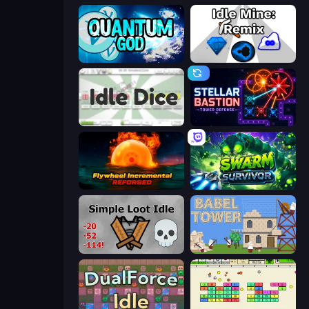
Quantum God
Idle Mine: Remix
Idle Dice
Stellar Bastion
Flywheel Incremental: Reforged
Swarm Survivor
Simple Loot Idle
Babel Tower