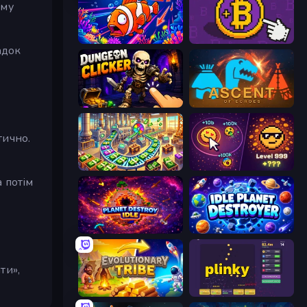
ому
Fish Catch Idle
Money Maker
адок
Dungeon Clicker
Ascent of Echoes
тично.
Money Factory: Tycoon Idle Game
Dominate All Shapes
 потім
Planet Destroy Idle
Idle Planet Destroyer
ти»,
Evolutionary Tribe
Plinky