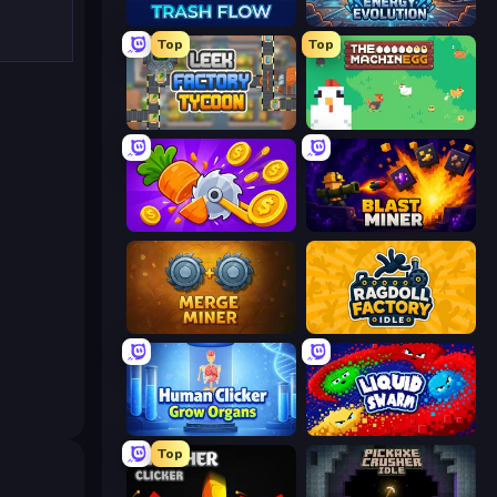
Trash Flow
Energy Evolution
Top
Top
Leek Factory Tycoon
The MachinEGG
Farm Ring Idle
Blast Miner
Merge Miner
Ragdoll Factory Idle
Human Clicker: Grow Organs
Liquid Swarm
Top