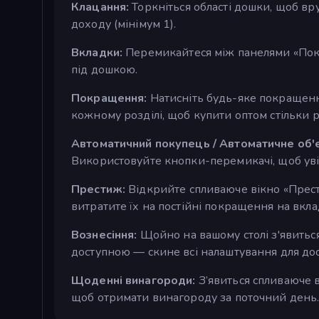
Клацання:
Торкніться області дошки, щоб в
доходу (мінімум 1).
Вкладки:
Перемикайтеся між панелями «Пок
під дошкою.
Покращення:
Натисніть будь-яке покращенн
кожному розділі, щоб купити оптом стільки р
Автоматичний покупець / Автоматичне об'
Використовуйте кнопки-перемикачі, щоб уві
Престиж:
Відкрийте спливаюче вікно «Прест
витратите їх на постійні покращення на вкл
Вознесіння:
Щойно на вашому столі з'явитьс
доступною — скине всі налаштування для д
Щоденні винагороди:
З’явиться спливаюче в
щоб отримати винагороду за поточний день