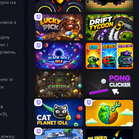
ерні на
Crusher Clicker
Pickaxe Crusher Idle
днана з
одну
Lucky Pick
Drift Tycoon
ми і
 рівень
Black Hole Idle
Pumpkin Defense: Merge Cannon
чно їх
ти
Cubidle
Pong Clicker
 в
×9),
Cat Planet Idle
Land Explorers: Merge & Build
цюжку.