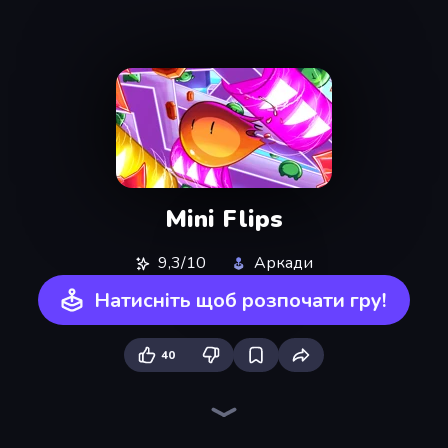
Mini Flips
9,3/10
Аркади
Натисніть щоб розпочати гру!
40