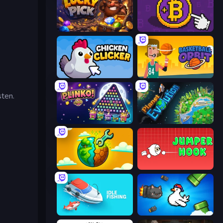
Lucky Pick
Money Maker
Chicken Clicker
Basketball Orbit
sten.
PLINKO!
Planet Evolution: Idle Clicker
Land Explorers: Merge & Build
Jumper Hook
Idle Fishing
Honk