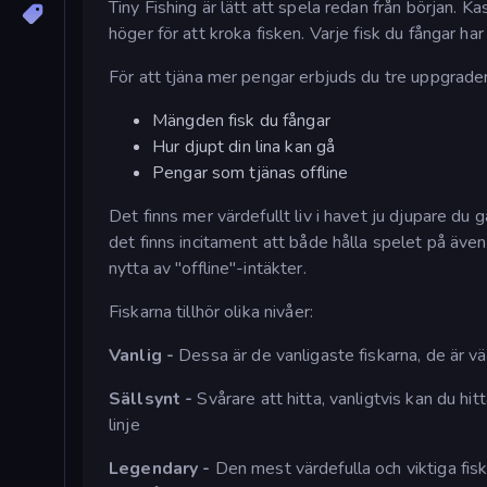
Tiny Fishing är lätt att spela redan från början. Ka
höger för att kroka fisken. Varje fisk du fångar har
För att tjäna mer pengar erbjuds du tre uppgrader
Mängden fisk du fångar
Hur djupt din lina kan gå
Pengar som tjänas offline
Det finns mer värdefullt liv i havet ju djupare du g
det finns incitament att både hålla spelet på även o
nytta av "offline"-intäkter.
Fiskarna tillhör olika nivåer:
Vanlig -
Dessa är de vanligaste fiskarna, de är vär
Sällsynt -
Svårare att hitta, vanligtvis kan du hit
linje
Legendary -
Den mest värdefulla och viktiga fisk