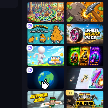
Money Factory: Tycoon Idle Game
Mine Clicker
Capybara Merge Evolution
Wheel Merge Race
Idle Clicker Runner
Merge Survival
Planet Clicker 2
BladeBlast.io
Top