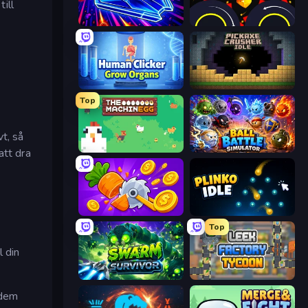
ill
Stellar Swarm
Crusher Clicker
Human Clicker: Grow Organs
Pickaxe Crusher Idle
Top
vt, så
The MachinEGG
Ball Battle Simulator
att dra
Farm Ring Idle
Plinko Idle
Top
l din
Swarm Survivor
Leek Factory Tycoon
 dem