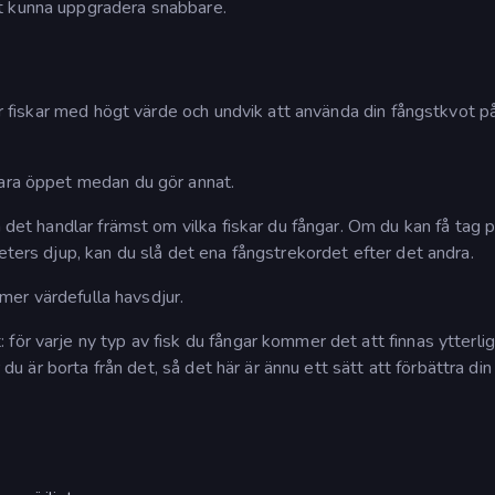
t kunna uppgradera snabbare.
gar fiskar med högt värde och undvik att använda din fångstkvot p
vara öppet medan du gör annat.
n det handlar främst om vilka fiskar du fångar. Om du kan få tag 
eters djup, kan du slå det ena fångstrekordet efter det andra.
l mer värdefulla havsdjur.
för varje ny typ av fisk du fångar kommer det att finnas ytterli
 du är borta från det, så det här är ännu ett sätt att förbättra din