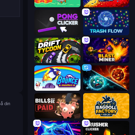
Fish Orbit
Liquid Swarm
Pong Clicker
Trash Flow
Drift Tycoon
Blast Miner
Bouncemasters
PlanetCrush 2
på din
Bills Must Be Paid
Ragdoll Factory Idle