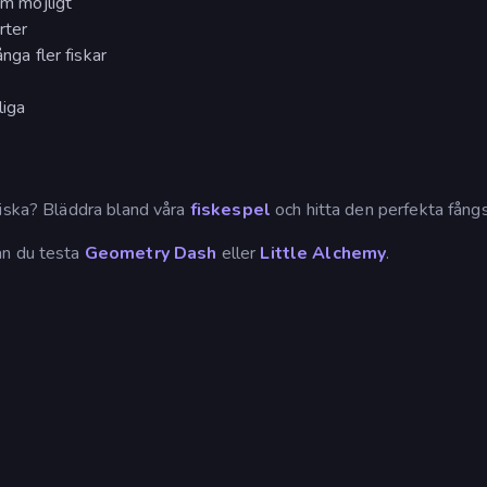
om möjligt
rter
nga fler fiskar
liga
fiska? Bläddra bland våra
fiskespel
och hitta den perfekta fång
an du testa
Geometry Dash
eller
Little Alchemy
.