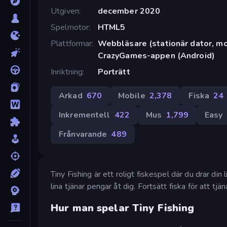
Utgiven
december 2020
Spelmotor
HTML5
Plattformar
Webbläsare (stationär dator, mob
CrazyGames-appen (Android)
Inriktning
Porträtt
Arkad
670
Mobile
2,378
Fiska
24
Inkrementell
422
Mus
1,799
Easy
Frånvarande
489
Tiny Fishing är ett roligt fiskespel där du drar din
lina tjänar pengar åt dig. Fortsätt fiska för att tj
Hur man spelar Tiny Fishing