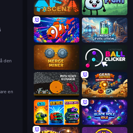
Ascent of Echoes
Merge & Fight
å
Fish Catch Idle
Energy Evolution
på den
Merge Miner
Satisfying Ball Clicker
gare en
Mystery Digger
Gear Factory
Pumpkin Defense: Merge Cannon
Black Hole Idle