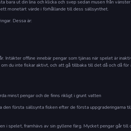
sta bara ut din lina och klicka och svep sedan musen från vänster t
 ett monetärt värde i förhållande till dess sällsynthet.
ingar. Dessa är:
år. Intäkter offline innebär pengar som tjänas när spelet är inakti
m du inte fiskar aktivt, och att gå tillbaka till det då och då för 
da minst pengar och de finns rikligt i grunt vatten
ta den första sällsynta fisken efter de första uppgraderingarna til
en i spelet, framhävs av sin gyllene färg. Mycket pengar går till