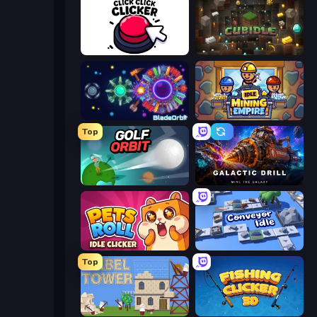
Click Click Clicker
Cubidle
BladeOrbit.io
Idle Mining Empire
Top
Golf Orbit
Galactic Drill
Pets Roll: Idle Clicker
Conveyor Idle
Top
Babel Tower
Fishing Clicker 3D