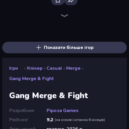
Bloxd.io
Ragdoll Archers
EvoWars.io
Piece of Cake: Merge and Bake
Veck.io
Racing Limits
Traffic Rider
Mahjongg Solitaire
Screw Out: Bolts and Nuts
Words of Wonders
Piles of Mahjong
Designville: Merge & Design
Miniblox
Space Waves
Stickman Clash
SkillWarz
Fortzone Battle Royale
Arrow Escape
Показати більше ігор
Ігри
Клікер
Casual
Merge
»
»
»
»
Gang Merge & Fight
Gang Merge & Fight
Розробник
Pipoza Games
Рейтинг
9,2
(
на основі останніх 6 місяців
)
Звільнений
травень 2026 р.