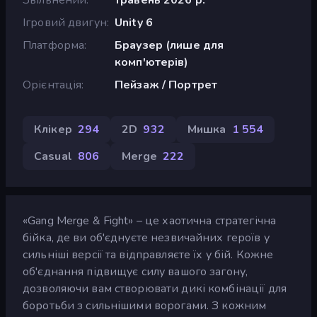
Ігровий двигун
Unity 6
Платформа
Браузер (лише для
комп'ютерів)
Орієнтація
Пейзаж / Портрет
Клікер
294
2D
932
Мишка
1 554
Casual
806
Merge
222
«Gang Merge & Fight» – це хаотична стратегічна
бійка, де ви об'єднуєте незвичайних героїв у
сильніші версії та відправляєте їх у бій. Кожне
об'єднання підвищує силу вашого загону,
дозволяючи вам створювати дикі комбінації для
боротьби з сильнішими ворогами. З кожним