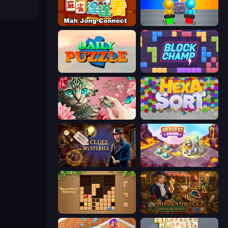
Mahjong Connect (Legacy)
Guess Their Answer
Daily Puzzle
Block Champ
Favorite Puzzles
Hexa Sort
Hidden Object: Clues and Mysteries
Mergest Kingdom
Wood Block Journey
Hidden Object: Street Of Secrets