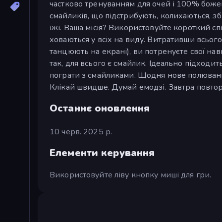
частково тренуванням для очей і 100% боже
смайликів, що підстрибують, колихаються, зб
їжі. Ваша місія? Використовуйте короткий спи
ховаються у всіх на виду. Витративши всього 
танцюють на екрані), ви потренуєте свої нав
так, для всього є смайлик. Ідеально підходит
пограти з смайликами. Щодня нове полювання
Клікай швидше. Думай емодзі. Завтра повтор
Останнє оновлення
10 черв. 2025 р.
Елементи керування
Використовуйте ліву кнопку миші для гри.