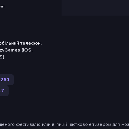
ів
)
обільний телефон,
zyGames (iOS,
S)
260
17
шеного фестивалю кліків, який частково є тизером для моз