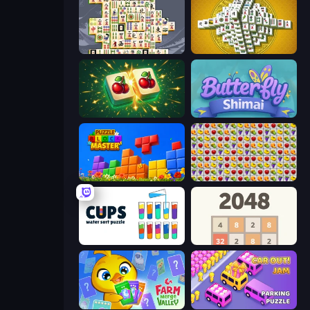
Mahjong Titans
Mahjong Tower
Mahjong Puzzle: Tile Match
Butterfly Shimai
Puzzle Block Master
Same Game Fruit Collapse
Cups - Water Sort Puzzle
2048
Farm Merge Valley
Car OUT! Jam Parking Puzzle