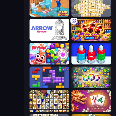
Open House
Mahjong Online
Arrow Escape
Goods Triple Match 3D
Skydom
Nuts Puzzle: Sort By Color
Blocks and that’s it
Forgotten Treasure 2
Tiles of the Simpsons
Mahjong Unlimited