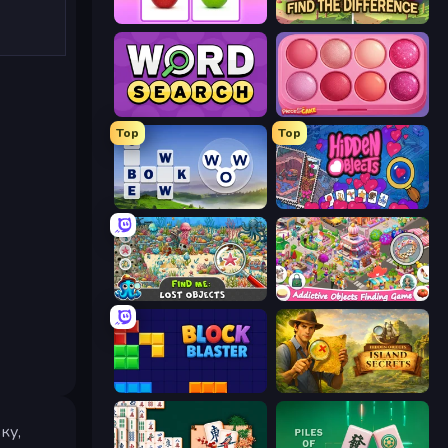
What's The Difference?
Find The Difference
Daily Word Search
Piece of Cake: Merge and Bake
Top
Top
Words of Wonders
Hidden Objects
Find Me: Lost Objects
Scavenger Hunt - Hidden Items
Block Blaster
Hidden Objects: Island Secrets
ку,