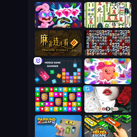
Skydom: Reforged
Mahjong Shanghai
Mahjong Connect 2 (Legacy)
War Mahjong
Drop & Merge the Numbers
Match Arena
Tap Away Story
Numicolor