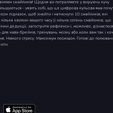
віллям смайликів! Щодня ви потрапляєте у вируючу кучу
ільшуються - уявіть собі, що це цифрова кульова яма почут
сок підказок, щоб знайти і натиснути 10 смайликів, які
кілька хвилин вашого часу (і кілька сотень смайликів, що
ички дедукції, загострите рефлекси і, можливо, дізнаєтеся
ь для кава-брейків, тренувань мозку або коли вам так і хо
. Ніякого стресу. Максимум посмішок. Готові до полюван
ити.