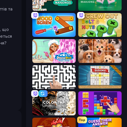
тів та
Mahjongg Solitaire
Piles of Mahjong
, що
четься
Wood Screw: Bolts Puzzle
Screw Out: Bolts and Nuts
ня?
Designville: Merge & Design
Jigpic Solitaire
Arrow Escape: Puzzle
Sudoku Online
Color Tap: Coloring by Numbers
BlockBuster Puzzle
Top