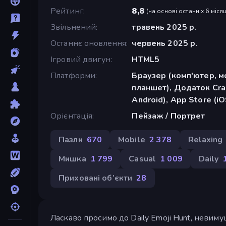
Рейтинг
8,8
(
на основі останніх 6 місяц
Звільнений
травень 2025 р.
Останнє оновлення
червень 2025 р.
Ігровий двигун
HTML5
Платформи
Браузер (комп'ютер, м
планшет), Додаток Cra
Android), App Store (iO
Орієнтація
Пейзаж / Портрет
Пазли
670
Mobile
2 378
Relaxing
Мишка
1 799
Casual
1 009
Daily
Приховані об’єкти
28
Ласкаво просимо до Daily Emoji Hunt, невиму