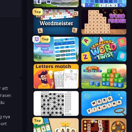
Words of Wonders
Word Wipe
Top
Wordmeister
Word Finder
Top
Associations - Word Connect
Amazing Word Twist
Letters Match
Kitty Scramble: Word Stacks
 att
raser.
 du
Crossword
Word Fishing
g nya
Top
bort