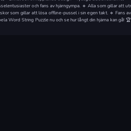
usselentusiaster och fans av hjärngympa. 🔹 Alla som gillar att u
kor som gillar att lösa offline-pussel i sin egen takt. 🔹 Fans a
pela Word String Puzzle nu och se hur långt din hjärna kan gå! 🏆