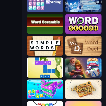
Wording
Word Shift
Word Scramble
Daily Word Search
Simple Words
Word Duel
Crossword Connect
Word Scramble - Family Tales
Word Swipe
Unscrambled