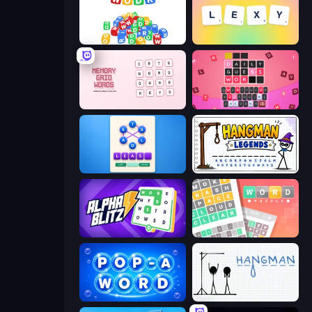
WODR
Lexy
Memory Grid Words
Wordling
Ahagram
Hangman Legends
Alphablitz
Wordler
Pop-a-Word
Hangman