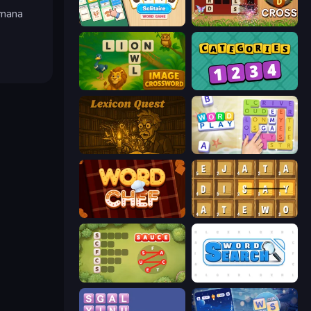
tmana
Card Solitaire: Word Game
Word Cross
v
Image Crossword
Categories
Lexicon Quest
Word Play
Word Chef
Waffle Words
Crocword
Word Search