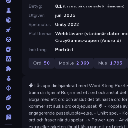
Betyg
8.1
(
baserat på de senaste 6 månaderna
)
Utgiven
juni 2025
Spelmotor
Unity 2022
Plattformar
Webbläsare (stationär dator, mob
CrazyGames-appen (Android)
Inriktning
Porträtt
Ord
50
Mobile
2,369
Mus
1,795
🧠 Lås upp din hjärnkraft med Word String Puzzle!
träna din hjärna! Börja med ett ord och anslut det 
Börja med ett ord och anslut det till nästa ord för
kommer att älska ordkedjepussel: 🌟 - Koppla av 
engagerande pusselupplevelse. - Unikt spel - Kopp
ord och fraser när du spelar. -> Power-ups - Anv
extra eller raketen för att låsa upp ett ord direkt