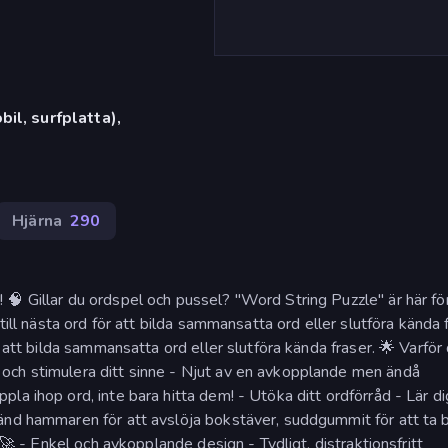
il, surfplatta),
Hjärna
290
 🧠 Gillar du ordspel och pussel? "Word String Puzzle" är här för
till nästa ord för att bilda sammansatta ord eller slutföra kända f
 att bilda sammansatta ord eller slutföra kända fraser. 🌟 Varför
och stimulera ditt sinne - Njut av en avkopplande men ändå
la ihop ord, inte bara hitta dem! - Utöka ditt ordförråd - Lär di
änd hammaren för att avslöja bokstäver, suddgummit för att ta 
! 🚀 - Enkel och avkopplande design - Tydligt, distraktionsfritt