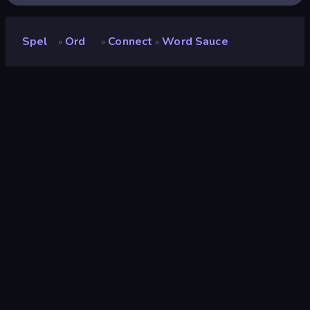
Spel
Ord
Connect
Word Sauce
»
»
»
Word Sauce
Utvecklare
Vanuplay Innovations Inc
Betyg
(
baserat på de senaste 6
8.1
månaderna
)
Utgiven
november 2020
Senast uppdaterad
juli 2026
Spelmotor
Externally hosted (iframe)
Plattformar
Webbläsare (stationär dator,
mobil, surfplatta), App Store
(iOS, Android)
Inriktning
Liggande / Stående