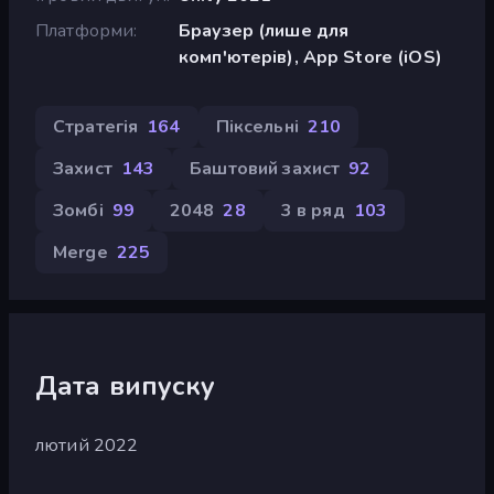
Платформи
Браузер (лише для
комп'ютерів), App Store (iOS)
Стратегія
164
Піксельні
210
Захист
143
Баштовий захист
92
Зомбі
99
2048
28
3 в ряд
103
Merge
225
Дата випуску
лютий 2022