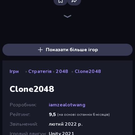
Bloxd.io
Ragdoll Archers
EvoWars.io
Veck.io
Piece of Cake: Merge and Bake
Racing Limits
Traffic Rider
Mahjongg Solitaire
Screw Out: Bolts and Nuts
Words of Wonders
Piles of Mahjong
Stickman Clash
Miniblox
Designville: Merge & Design
Space Waves
SkillWarz
Fortzone Battle Royale
Arrow Escape
Показати більше ігор
Ігри
Стратегія
2048
Clone2048
»
»
»
Clone2048
Розробник
iamzealotwang
Рейтинг
9,5
(
на основі останніх 6 місяців
)
Звільнений
лютий 2022 р.
Ігровий двигун
Unity 2021