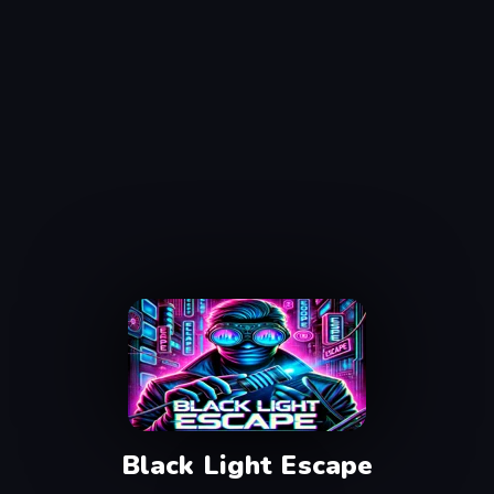
Black Light Escape