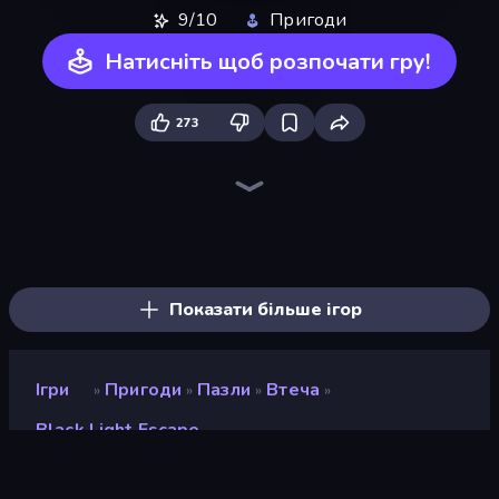
9/10
Пригоди
Натисніть щоб розпочати гру!
273
Dig out of Prison
Horror Tale
The Cat in Yellow
Schoolboy Escape: Runaway
Elevator Room Escape
Game Cafe Escape
Video Studio Escape
Space Museum Escape
Machine Room Escape
Design House Escape
House Escape: Office
Kitchen Escape
Puzzle Room Escape
The White Room 2
Bathroom Escape
The White Room
Vintage Escape
Schoolboy Escape 2
Показати більше ігор
Ігри
Пригоди
Пазли
Втеча
»
»
»
»
Black Light Escape
Black Light Escape