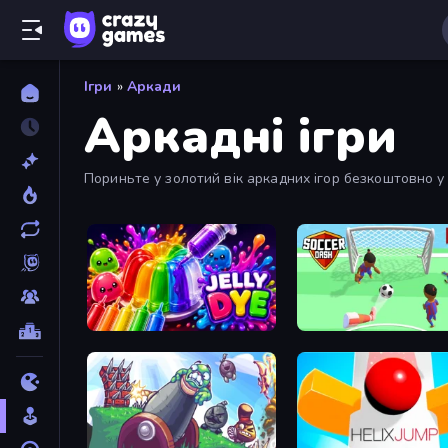
Ігри
»
Аркади
Аркадні ігри
Пориньте у золотий вік аркадних ігор безкоштовно у в
Jelly Dye
Soccer Dash