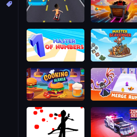
Bus and Subway Runner
Rail Cart Buddies
Master of Numbers
Master Scavenger
Cooking Mania
Merge Run