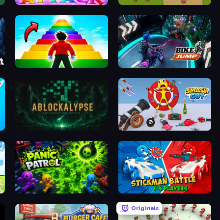
Robot Unicorn Attack
Bag Defense
Obby Highest Jump Ever
Bike Jump
ABLOCKALYPSE
Smash Guy: Ragdoll Punch Hero
Panic Patrol
Stickman battle 1-4 Players
Originals