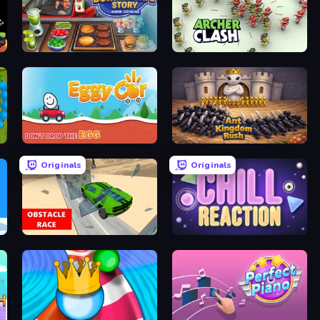
Burger Cafe Story ASMR Cooking
Archer Clash
Eggy Car
Ant Kingdom Rush
Originals
Originals
Obstacle Race: Destroying Simulator!
Chill Reaction