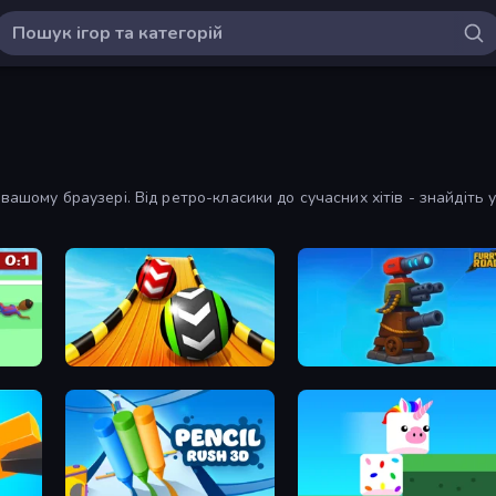
ашому браузері. Від ретро-класики до сучасних хітів - знайдіть у ц
Sky Balls 3D
Furry Road