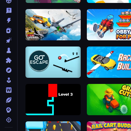
Toss the Turtle
Helix Jump
Jump Into The Plane
Obby Fly For Pets
Go Escape
Racing Builder
Scary Maze