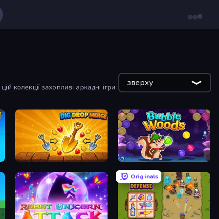
зверху
ій колекції захопливі аркадні ігри.
Dig Drop Merge
Bubble Woods
Originals