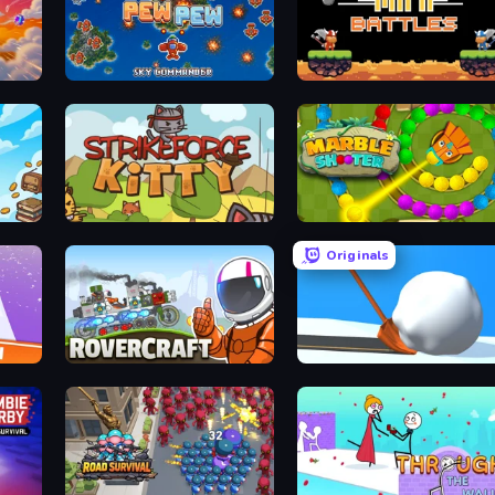
Pew Pew
12 MiniBattles
StrikeForce Kitty
Marble Shooter
Originals
Rovercraft
Shovel 3D