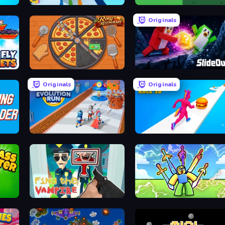
Pencil Rush
Stacky Bird
Originals
Ring Restaurant
Slide Out
Originals
Originals
Age Evolution Run
Twerk Race 3D
Grass Cutter: Mowing Simulator
Find the Vampire
Obby vs Brainrot