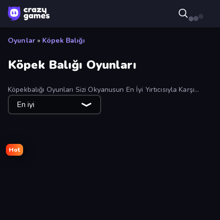
Oyunlar
»
Köpek Balığı
Köpek Balığı Oyunları
Köpekbalığı Oyunları Sizi Okyanusun En İyi Yırtıcısıyla Karşı
Karşıya Getiriyor, Heyecan Verici Sualtı Maceralarında Çevrimiçi
En iyi
Olarak Köpekbalıklarını Avlıyor, Dövüşüyor, Birleştiriyor veya
Kurtarıyorsunuz.
Hot