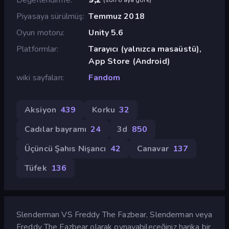
Piyasaya sürülmüş
Temmuz 2018
Oyun motoru
Unity 5.6
Platformlar
Tarayıcı (yalnızca masaüstü),
App Store (Android)
wiki sayfaları
Fandom
Aksiyon
439
Korku
32
Cadılar bayramı
24
3d
850
Üçüncü Şahıs Nişancı
42
Canavar
137
Tüfek
136
Slenderman VS Freddy The Fazbear, Slenderman veya
Freddy The Fazbear olarak oynayabileceğiniz harika bir