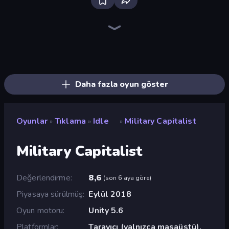
The MachinEGG
Farm Ring Idle
Block Wall Destroyer
Human Clicker: Grow Organs
Gear Factory
Capybara Clicker
Idle Mining Empire
Conveyor Idle
Crusher Clicker
Babel Tower
Planet Clicker 2
Revolution Idle X
Ragdoll Factory Idle
Gun Bounce Idle
Carving Madness
Planet Clicker
Idle Dice
BitCoiner
Daha fazla oyun göster
Oyunlar
Tıklama
Idle
Military Capitalist
»
»
»
Military Capitalist
Değerlendirme
8,6
(
son 6 aya göre
)
Piyasaya sürülmüş
Eylül 2018
Oyun motoru
Unity 5.6
Platformlar
Tarayıcı (yalnızca masaüstü),