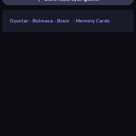
Oyunlar
Bulmaca
Brain
Memory Cards
»
»
»
Memory Cards
Geliştirici
QS Games
Değerlendirme
8,2
(
son 6 aya göre
)
Piyasaya sürülmüş
Ekim 2025
Son güncelleme
Ağustos 2026
Oyun motoru
HTML5
Platformlar
Tarayıcı (masaüstü, mobil,
tablet), CrazyGames
Uygulaması (Android)
Oryantasyon
Manzara / Portre