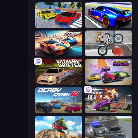
Real Cars Extreme Racing
Cyber Cars Punk Racing
Xtreme Rivals: Car Racing
Trials Ice Ride
Extreme Drifter
MR RACER Stunt Mania
Derby Crash 4
Demolition Derby 3