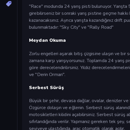
"Race" modunda 24 yarış pisti bulunuyor. Yarışta 5
girebilirseniz bir sonraki yarış pistine geçme hakk
kazanacaksınız. Ayrıca yarışta kazandığınız drift p
bulunmaktadır: "Sky City" ve "Rally Road"
Meydan Okuma
Zorlu engelleri aşarak bitiş çizgisine ulaşın ve 
zamana karşı yarışıyorsunuz. Toplamda 24 yarış pist
göre derecelendirilirsiniz. Yıldız derecelendirmele
ve "Derin Orman".
Serbest Sürüş
Büyük bir şehir, devasa dağlar, ovalar, denizler ve
Özgürce dolaşın ve eğlenin. Serbest sürüş alanınd
motosikletleri kilidini açabilirsiniz. Serbest sürüş
sıfırlandığında verilir. Yapmanız gereken tek şey, 
seviyeye ulaştığında, araç otomatik olarak açılır.