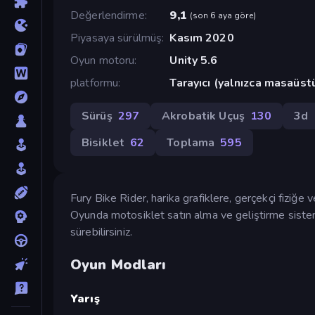
Değerlendirme
9,1
(
son 6 aya göre
)
Piyasaya sürülmüş
Kasım 2020
Oyun motoru
Unity 5.6
platformu
Tarayıcı (yalnızca masaüst
Sürüş
297
Akrobatik Uçuş
130
3d
Bisiklet
62
Toplama
595
Fury Bike Rider, harika grafiklere, gerçekçi fiziğe 
Oyunda motosiklet satın alma ve geliştirme sistem
sürebilirsiniz.
Oyun Modları
Yarış