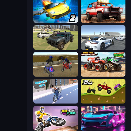
Ultimate Flying Car 2
Offroad Masters Challenge
4x4 Offroader
Crazy Stunt Cars Multiplayer
Crazy Moto Stunts
Monster Truck Demolition Derby
Wheelie Up
Hill Racing
Trial Bike Epic Stunts
Cyber Cars Punk Racing 2