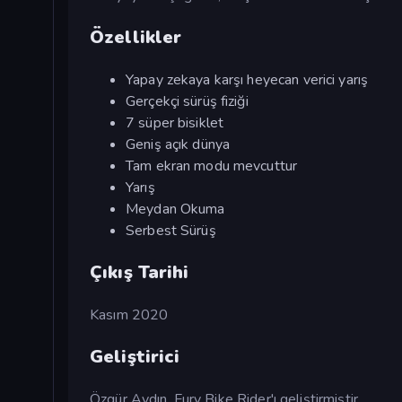
Özellikler
Yapay zekaya karşı heyecan verici yarış
Gerçekçi sürüş fiziği
7 süper bisiklet
Geniş açık dünya
Tam ekran modu mevcuttur
Yarış
Meydan Okuma
Serbest Sürüş
Çıkış Tarihi
Kasım 2020
Geliştirici
Özgür Aydın, Fury Bike Rider'ı geliştirmiştir.