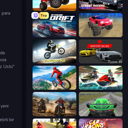
ATV Ultimate Offroad
Street Racers Nitro Extreme
e para
Top
Xtreme DRIFT Racing
Monster Cars: Ultimate Simulator
nda
nıza
Super MX - Last Season
Motor Sport Challenge Type R
iz Üstü"
Riders Downhill Racing
Jetski Race
 yeni
Motocross Dirt Bike Race Games
Speed Racing Pro 2
irli bir