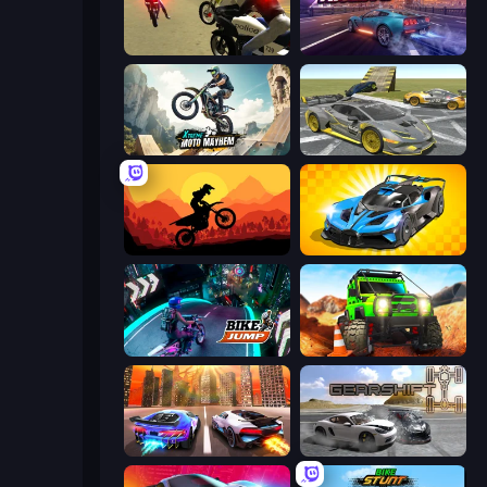
3D Moto Simulator 2
Car Games: Car Racing Game
Xtreme Moto Mayhem
Wrong Way
Sunset Bike Racing
GT Cars Mega Ramps
Bike Jump
Offroad Life 3D
Night City Racing
Gearshift One