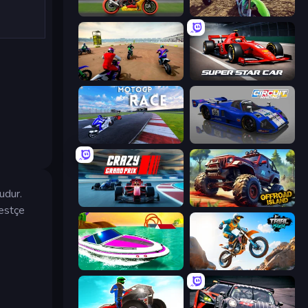
Super Bike The Champion
MotoCross Riders
Super MX - The Champion
Super Star Car
MotoGP: Motocross Race
Circuit Racing
udur.
Crazy Grand Prix
Offroad Island
bestçe
Jet Boat Racing
Trial Mania