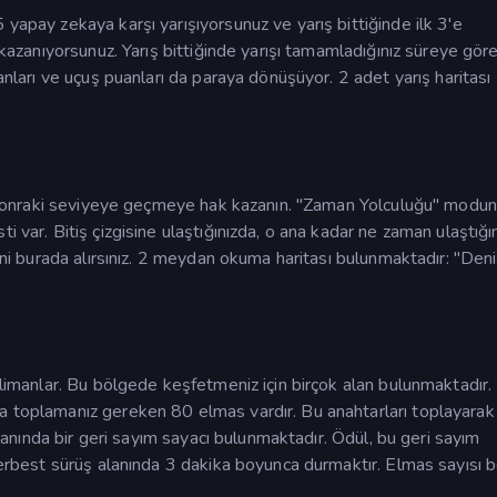
 yapay zekaya karşı yarışıyorsunuz ve yarış bittiğinde ilk 3'e
ı kazanıyorsunuz. Yarış bittiğinde yarışı tamamladığınız süreye gör
uanları ve uçuş puanları da paraya dönüşüyor. 2 adet yarış haritası
bir sonraki seviyeye geçmeye hak kazanın. "Zaman Yolculuğu" modu
i var. Bitiş çizgisine ulaştığınızda, o ana kadar ne zaman ulaştığı
rini burada alırsınız. 2 meydan okuma haritası bulunmaktadır: "Den
 limanlar. Bu bölgede keşfetmeniz için birçok alan bulunmaktadır.
a toplamanız gereken 80 elmas vardır. Bu anahtarları toplayarak
 alanında bir geri sayım sayacı bulunmaktadır. Ödül, bu geri sayım
serbest sürüş alanında 3 dakika boyunca durmaktır. Elmas sayısı bel