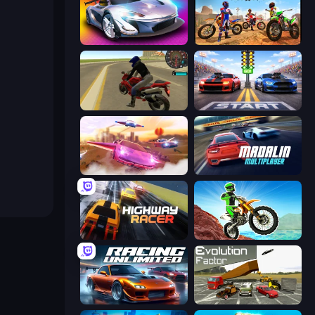
Grand Cyber City
Bike Stunts Race Bike Games 3D
Moto Rider 3D
Street Racer 2
Ultimate Flying Car
Madalin Cars Multiplayer
Highway Racer
Dirt Bike Mad Skills
Racing Unlimited
Evolution Factor