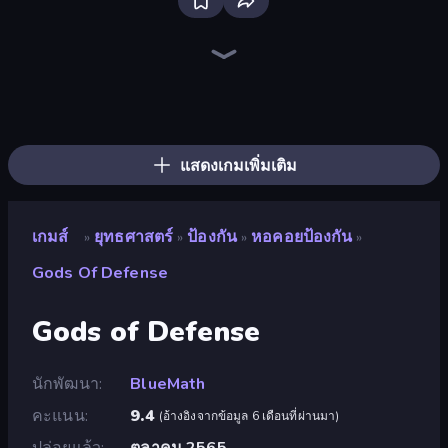
Bloxd.io
Ragdoll Archers
EvoWars.io
Piece of Cake: Merge and Bake
Veck.io
Traffic Rider
Racing Limits
Mahjongg Solitaire
Screw Out: Bolts and Nuts
Words of Wonders
Piles of Mahjong
Designville: Merge & Design
Space Waves
Miniblox
SkillWarz
Stickman Clash
Fortzone Battle Royale
Arrow Escape
แสดงเกมเพิ่มเติม
เกมส์
ยุทธศาสตร์
ป้องกัน
หอคอยป้องกัน
»
»
»
»
Gods Of Defense
Gods of Defense
นักพัฒนา
BlueMath
คะแนน
9.4
(
อ้างอิงจากข้อมูล 6 เดือนที่ผ่านมา
)
ปล่อยแล้ว
ตุลาคม 2565