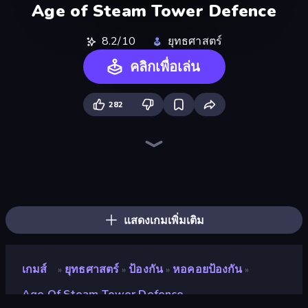
Age of Steam Tower Defence
8.2/10
ยุทธศาสตร์
คลิกเพื่อเล่น
282
Tower Swap
City Takeover
TimeWarriors
Tower Battle
Age of Tanks Warriors: TD War
Kingdom Rush
Battle Arena
Cursed Treasure 2
AOD - Art Of Defense
Tower Defense
Evo Gears
World Conqueror
Tower Defense Clash
Frontline Defense
Bloons Tower Defense 4
Dice Wars
Raid Heroes: Total War
Epic Army Clash
แสดงเกมเพิ่มเติม
เกมส์
ยุทธศาสตร์
ป้องกัน
หอคอยป้องกัน
»
»
»
»
Age Of Steam Tower Defence