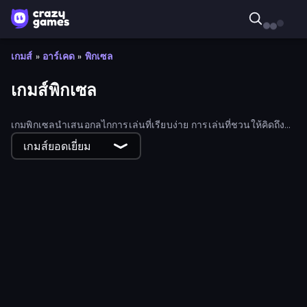
เกมส์
»
อาร์เคด
»
พิกเซล
เกมส์พิกเซล
เกมพิกเซลนำเสนอกลไกการเล่นที่เรียบง่าย การเล่นที่ชวนให้คิดถึง
และบรรยากาศเกมสไตล์ย้อนยุค เลือกเล่นเกมออนไลน์ฟรีมากมาย
เกมส์ยอดเยี่ยม
จากคอลเลกชันพิกเซลของเรา
KnightFall
Laser Lizard
Chicken and Bee
MergeMine Idle
Last Plant On Earth
Noob Archer vs Stickman Zombie
Bad Soccer Manager
Connect idle
Noob VS Monsters
Garden Idle
Craft Drill Clicker
Pixlock
Free Kick Underground
Weapons Journey
MineMerge
Pixel Sphere 3D
10 More Bullets
Basket Slam Dunk 2
Noob Basketball Clicker
Mine Merge Mania
Dead Again
Operator: Emergency Dispatcher
Doomsday Shooter
Lurkers.io
Planet Life Idle
Commit Battery 3
Rhythm Knight
Cat House
Defenders of the Realm: An Epic War
Aidan in Danger
Idle Defense
ISLANDER
The Quest
Launch Idle
Laser Tanks
Catty's Fishing Day