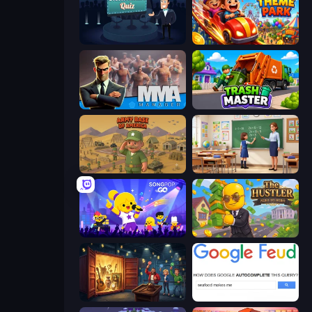
Millionaire Quiz
My Perfect Theme Park
MMA Manager 2
Trash Master
Army Base Of America
High School Teacher Simulator
SongPop GO
The Hustler
Container Auction
Google Feud