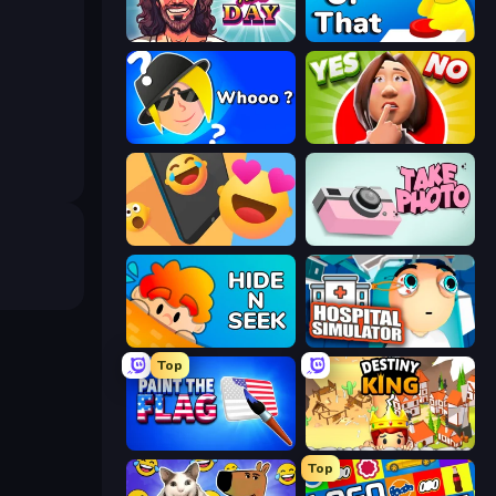
God For a Day: Prequel
ToT or Trivia
Whooo?
Yes or No Challenge
Reply Run
Take Photo
Hide N Seek
Hospital Simulator
Top
Paint the Flag
Destiny King
Top