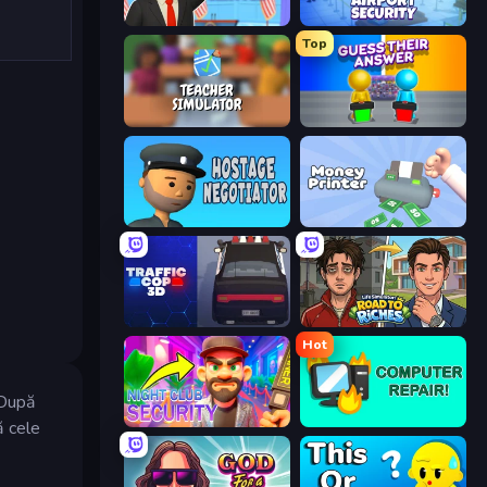
The Secret Service
Airport Security
Top
Teacher Simulator
Guess Their Answer
Hostage Negotiator
Money Printer
Traffic Cop 3D
Life Simulator: Road to Riches
Hot
 După
Night Club Security
Computer Repair
ă cele