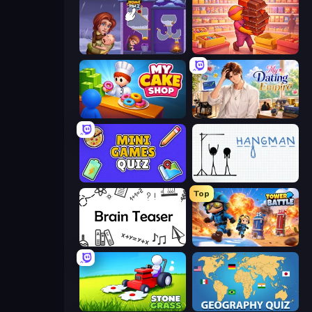
Home Pin 2
Candy Packing Store
My Cake Shop
My Dating Empire
Mini Games Quiz
Hangman
Top
Brain Teaser
Tower Battle
Stone Grass: Mowing Simulator
Geography Quiz: Flags and Capitals