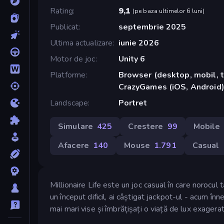
Rating
9,1
(
pe baza ultimelor 6 luni
)
Publicat
septembrie 2025
Ultima actualizare
iunie 2026
Motor de joc
Unity 6
Platforme
Browser (desktop, mobil, t
CrazyGames (iOS, Android)
Landscape
Portret
Simulare
425
Crestere
99
Mobile
Afacere
140
Mouse
1.791
Casual
Millionaire Life este un joc casual în care norocul 
un început dificil, ai câștigat jackpot-ul - acum î
mai mari vise și îmbrățișați o viață de lux exagerat