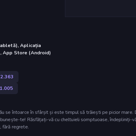
abletă), Aplicația
, App Store (Android)
2.363
1.005
tău se întoarce în sfârșit și este timpul să trăiești pe picior mare.
nnebunește-te! Răsfățați-vă cu cheltuieli somptuoase, îndepliniți-v
, fără regrete.