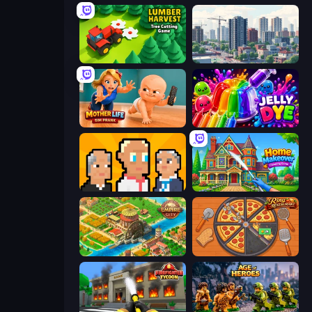
Lumber Harvest: Tree Cutting Game
SuperCity 3D
Mother Life Simulator: Prank
Jelly Dye
President Simulator
Home Makeover Cleaning Game
Empire City
Ring Restaurant