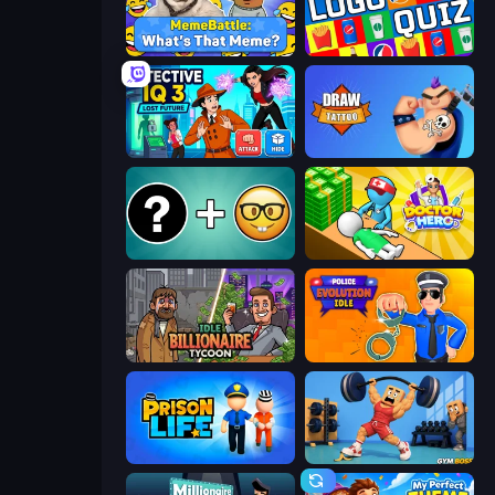
MemeBattle: What's That Meme?
Logo Quiz: Game World Trivia
Detective IQ 3
Draw Tattoo
Emoji Guess Master!
Doctor Hero
Idle Billionaire Tycoon
Police Evolution Idle
Prison Life
Gym Boss