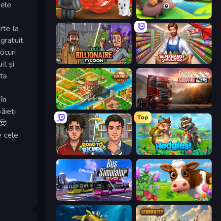
sele
i
Grow A Garden | Growden.io
Beaver Builder
rte la
gratuit.
ocuri
Idle Billionaire Tycoon
Supermarket Simulator: Store Manager
it și
sta
 în
Empire City
Truck Simulator: European Roads
ăieți
Top
🤠
e cele
Life Simulator: Road to Riches
Hedgies
Bus Simulator: EVO
Country Life Meadows