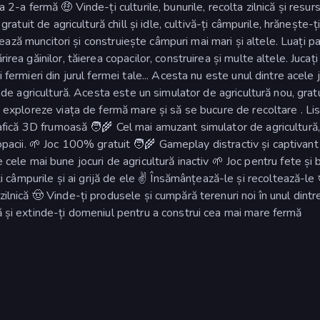
a 2-a fermă 🤑 Vinde-ți culturile, bunurile, recolta zilnică și resur
gratuit de agricultură chill și idle, cultivă-ți câmpurile, hrănește-ț
gajează muncitori și construiește câmpuri mai mari și altele. Luați pa
rea găinilor, tăierea copacilor, construirea și multe altele. Jucați 
 fermieri din jurul fermei tale... Acesta nu este unul dintre acele j
r de agricultură. Acesta este un simulator de agricultură nou, gratu
ă exploreze viața de fermă mare și să se bucure de recoltare . Li
Grafică 3D frumoasă 🧑‍🌾 Cel mai amuzant simulator de agricultură,
ți copacii. 🌱 Joc 100% gratuit 🧑‍🌾 Gameplay distractiv și captivant
ele mai bune jocuri de agricultură inactiv 🌱 Joc pentru fete și b
câmpurile și ai grijă de ele ✌️ Însămânțează-le și recoltează-le 
zilnică 🤠 Vinde-ți produsele și cumpără terenuri noi în unul dintr
ză și extinde-ți domeniul pentru a construi cea mai mare fermă