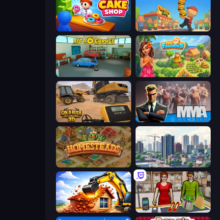
My Cake Shop
Burger Life
Retro Garage
The Farmers
Gold Rush: Gold Simulator 3D
MMA Manager 2
Homesteads: Dream Farm
SuperCity 3D
City Constructor
Shop Master 3D