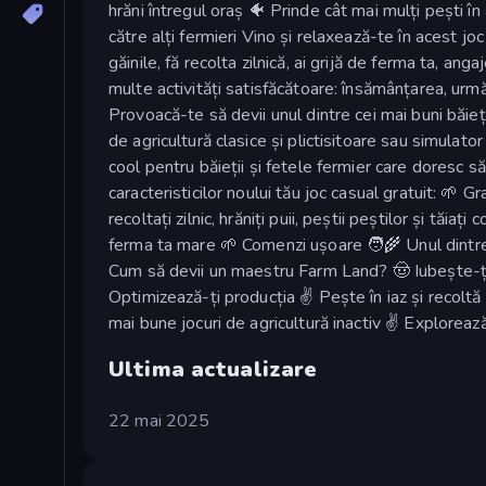
hrăni întregul oraș 🐠 Prinde cât mai mulți pești în 
către alți fermieri Vino și relaxează-te în acest joc 
găinile, fă recolta zilnică, ai grijă de ferma ta, an
multe activități satisfăcătoare: însămânțarea, urmări
Provoacă-te să devii unul dintre cei mai buni băieți
de agricultură clasice și plictisitoare sau simulato
cool pentru băieții și fetele fermier care doresc s
caracteristicilor noului tău joc casual gratuit: 🌱 
recoltați zilnic, hrăniți puii, peștii peștilor și tăia
ferma ta mare 🌱 Comenzi ușoare 🧑‍🌾 Unul dintre c
Cum să devii un maestru Farm Land? 🤠 Iubește-ți 
Optimizează-ți producția ✌️ Pește în iaz și recoltă 
mai bune jocuri de agricultură inactiv ✌️ Explorea
Ultima actualizare
22 mai 2025