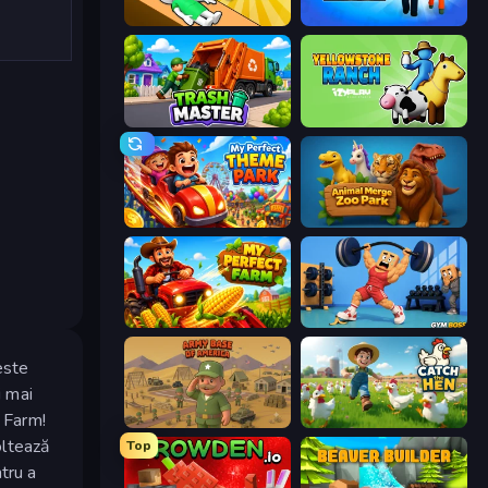
Doctor Hero
Prison Life
Trash Master
Yellowstone Ranch
My Perfect Theme Park
Animal Merge Zoo Park
My Perfect Farm
Gym Boss
este
i mai
n Farm!
Army Base Of America
Catch the Hen
oltează
Top
tru a