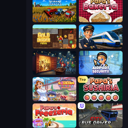
Field Master
Papa's Bakeria
Gold Digger FRVR
Idle Train Empire Tycoon
Container Auction
Airport Security
Top
Cooking Festival
Papa's Sushiria
Papa's Freezeria
City Bus Driver