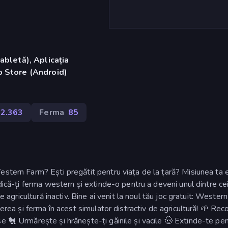
abletă), Aplicația
 Store (Android)
2.363
Ferma
85
estern Farm? Ești pregătit pentru viața de la țară? Misiunea ta 
idică-ți ferma western și extinde-o pentru a deveni unul dintre ce
e agricultură inactiv. Bine ai venit la noul tău joc gratuit: Wester
cerea și ferma în acest simulator distractiv de agricultură! 🌱 Rec
e 🐔 Urmărește și hrănește-ți găinile și vacile 🤠 Extinde-te pen