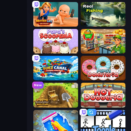
Mother Life Simulator: Prank
Real Fishing Simulator
Papa's Scooperia
Supermarket Simulator: Desert
Suez Canal Training Simulator
Papa's Donuteria
New
Digging Simulator: Hole Craft
Papa's Hot Doggeria