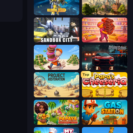
Global City
Steam City
Sandbox City
Candy Packing Store
Donut Place
Driving School Simulator
Top
Project Restoration
Papa's Cheeseria
Papaya Summer Farm
Gas Station