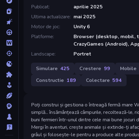
Publicat
aprilie 2025
Ultima actualizare
mai 2025
Motor de joc
Unity 6
Platforme
Browser (desktop, mobil, t
CrazyGames (Android), App
Landscape
Portret
Simulare
425
Crestere
99
Mobile
Constructie
189
Colectare
594
Poți construi și gestiona o întreagă fermă mare W
simplă... însămânțează câmpurile, recoltează-le, r
buni fermieri într-unul dintre cele mai bune jocuri d
Mergi în aventuri, crește animale și extinde-ți afa
grâul și folosește-le pentru a produce alte produs