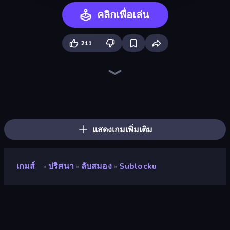
คลิกเพื่อเล่น
211
Piles of Mahjong
Skydom
Screw Out: Bolts and Nuts
Arrow Escape
Piece of Cake: Merge and Bake
Mahjongg Solitaire
Skydom: Reforged
Mahjong Puzzle: Tile Match
Yarn Fever! Unravel Puzzle
Arrow Escape: Puzzle
Goods Triple Match 3D
Color Water Sort 3D
Butterfly Shimai
Sudoku Online
Hexa Sort
Mahjong Unlimited
War Mahjong
Tap Away Story
แสดงเกมเพิ่มเติม
เกมส์
ปริศนา
ลับสมอง
Sublocku
»
»
»
Sublocku
นักพัฒนา
Hookin