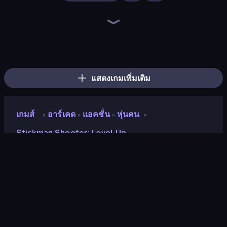
Western Sniper
Who Dies Last?
Gun Blast
Idle Gun Survivor
TNT Bomber
Doodle Smash
Zombies 4 Weapon Merge
Survival Ops
Camo Sniper
Zombie Road
Bouncemasters
Fun Ragdoll Challenge!
Machine Eater
Zombie Protocol
Zombie Raft
Killstreak 3D Shooter
Bounce Out
Dye Hard
แสดงเกมเพิ่มเติม
เกมส์
อาร์เคด
แอคชั่น
หุ่นคน
»
»
»
»
Stickman Shooter: Level Up
Stickman Shooter: Level
Up
คะแนน
9.0
(
อ้างอิงจากข้อมูล 6 เดือนที่ผ่านมา
)
ปล่อยแล้ว
พฤษภาคม 2569