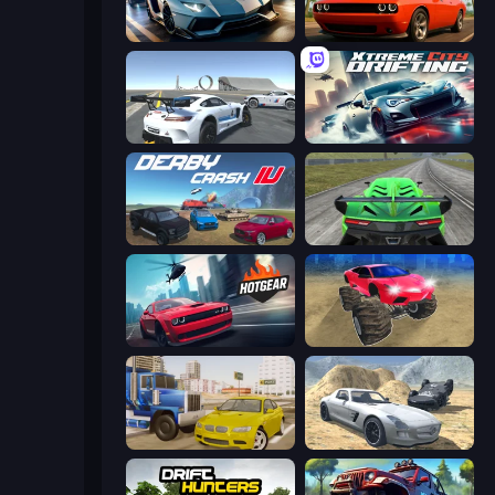
Parking Fury 3D: Side Hustle
Drive Quest
Crazy Stunt Cars Multiplayer
Xtreme City Drifting
Derby Crash 4
Speed Racing Pro 2
Hotgear
Monster Cars: Ultimate Simulator
Crazy Car Stunts
Derby Crash 2