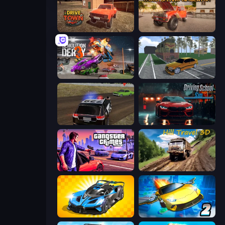
DriveTown
Ultimate Truck Driving Simulator 2020
Demolition Derby 3
Obby: Car Crash Sandbox
POLICE Chase Simulator
Driving School Simulator
Gangster Crimes Online 6: Mafia City
Hill Travel 3D
GT Cars Mega Ramps
Ultimate Flying Car 2