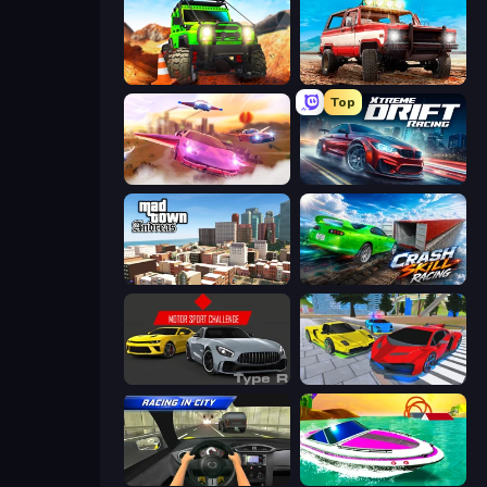
Offroad Life 3D
Offroad Masters Challenge
Top
Ultimate Flying Car
Xtreme DRIFT Racing
Mad Town Andreas: Mafia Storie
Crash Skill Racing
Motor Sport Challenge Type R
Real Cars Extreme Racing
Racing in City
Jet Boat Racing