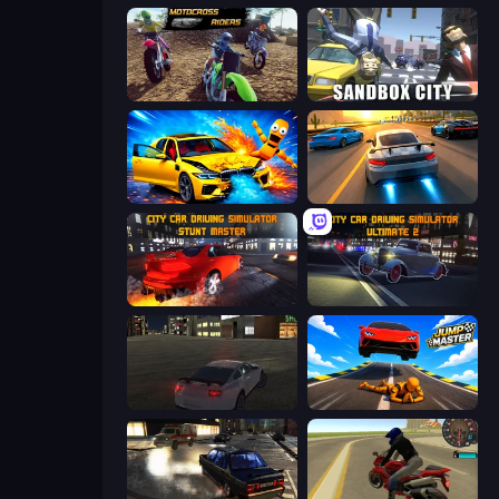
MotoCross Riders
Sandbox City
BMG: Ragdoll Playground
Asphalt Rush
City Car Driving Simulator: Stunt
City Car Driving Simulator: Ultimate 2
City Car Driving Simulator
Jump Master: Car Racing