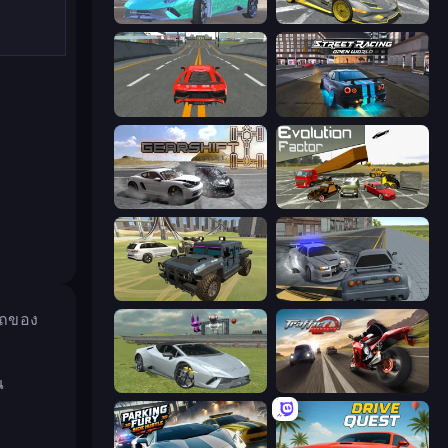
Real City Driver
Wrong Way
Modern Car Racing 2
Street Racing: Open World
Gearshift One
Evolution Factor
4x4 Offroader
RCC City Racing
รถของ
ณ
Sports Cars Driver
Traffic Rider