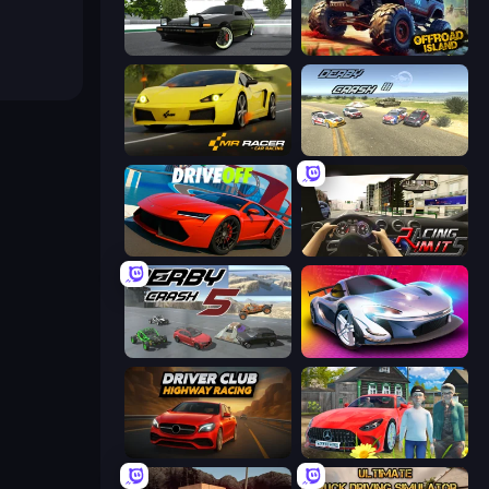
Drift Hunters
Offroad Island
Mr. Racer - Car Racing
Derby Crash 3
DriveOff
Racing Limits
Derby Crash 5
Grand Cyber City
Driver Club: Highway Racing
Speedboy: History with Grandfather