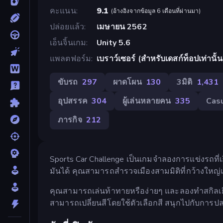
คะแนน
9.1
(
อ้างอิงจากข้อมูล 6 เดือนที่ผ่านมา
)
ปล่อยแล้ว
เมษายน 2562
เอ็นจิ้นเกม
Unity 5.6
แพลตฟอร์ม
เบราว์เซอร์ (สำหรับเดสก์ท็อปเท่านั้น
ขับรถ
297
ผาดโผน
130
3มิติ
1,431
อุปสรรค
304
ผู้เล่นหลายคน
335
Cas
ภารกิจ
212
Sports Car Challenge เป็นเกมจำลองการแข่งรถ
มันได้ คุณสามารถสำรวจเมืองสามมิติที่กว้างใหญ่
คุณสามารถเล่นท้าทายหรือง่ายๆ และลองทำสกิลเย
สามารถเปลี่ยนสีโดยใช้ตัวเลือกสี สนุกไปกับการปล