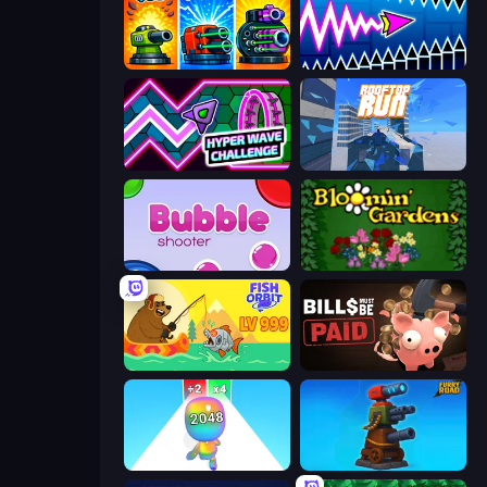
Pumpkin Defense: Merge Cannon
Wave Dash: Geometry Arrow
Hyper Wave Challenge
Rooftop Run
Bubble Shooter
Blooming Gardens
Fish Orbit
Bills Must Be Paid
Man Runner 2048
Furry Road