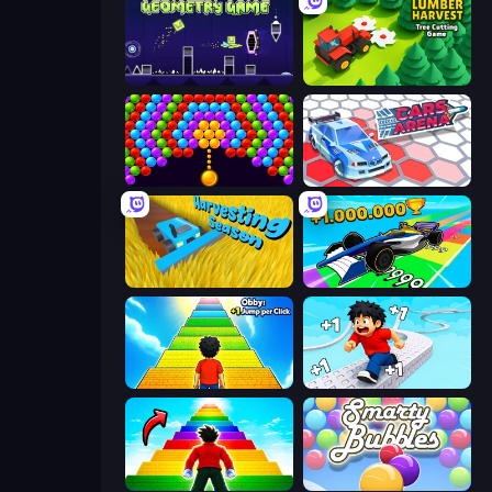
Geometry Game
Lumber Harvest: Tree Cutting Game
Bubble Story
Cars Arena
Harvesting Season
Obby Car Challenge: Drive
Obby: +1 Jump per Click
Speed per Click: Obby
Obby Highest Jump Ever
Smarty Bubbles