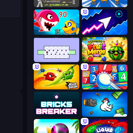
Ragdoll Archers
Numbers Arena
Fish Eat Getting Big
Space Waves
World's Hardest Game
Watermelon Fruit Merge Saga
Jelly Dash
Entropy
Bricks Breaker
Honk