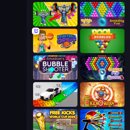
Obby: Gym Simulator, Escape
Bubble Pop Legend
Basketball Orbit
Pool Bubbles
Arkadium's Bubble Shooter
Bubble Pop Fairyland
Obby: Supercar Race on Keyboard
Kick the Buddy