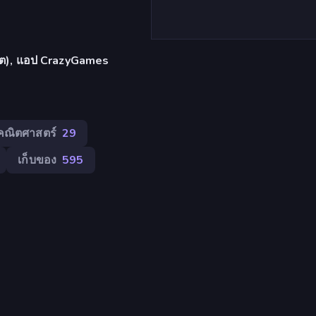
เล็ต), แอป CrazyGames
คณิตศาสตร์
29
เก็บของ
595