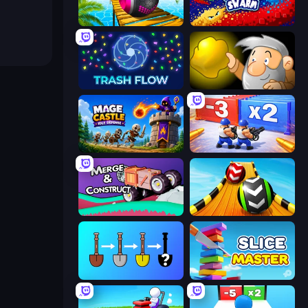
Rolling Balls Sea Race
Liquid Swarm
Trash Flow
Gold Miner
Mage Castle Idle Defense
Battle Brigade
Merge & Construct
Sky Balls 3D
Merge Tools - Merge and Dig
Slice Master