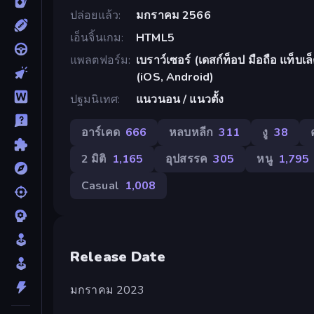
ปล่อยแล้ว
มกราคม 2566
เอ็นจิ้นเกม
HTML5
แพลตฟอร์ม
เบราว์เซอร์ (เดสก์ท็อป มือถือ แท็บ
(iOS, Android)
ปฐมนิเทศ
แนวนอน / แนวตั้ง
อาร์เคด
666
หลบหลีก
311
งู
38
2 มิติ
1,165
อุปสรรค
305
หนู
1,795
Casual
1,008
Release Date
มกราคม 2023