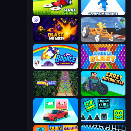
Stone Grass: Mowing Simulator
Count Masters: Stickman Games
Blast Miner
Draw Crash Race
Bouncemasters
Bubble Blast
Bubble Fall
Crazy Motorcycle
Upgrade the Supercar 3D
Hyper Cube Challenge