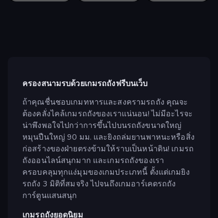
ครองสนามรบด้วยเกมรถถังฟรีบนเว็บ
ถ้าคุณชื่นชอบเกมทหารและสงครามรถถัง คุณจะ
ต้องคลั่งไคล้เกมรถถังของเราแน่นอน! ไม่มีอะไรจะ
น่าพึงพอใจไปกว่าการขึ้นไปบนรถถังขนาดใหญ่
หมุนปืนใหญ่ 90 มม. และยิงถล่มยานพาหนะหรือสิ่ง
ก่อสร้างของฝ่ายตรงข้ามให้ราบเป็นหน้าดิน! เกมรถ
ถังออนไลน์สนุกมาก และเกมรถถังของเรา
ครอบคลุมทุกแง่มุมของเกมประเภทนี้ ตั้งแต่เกมยิง
รถถัง 3 มิติที่สมจริง ไปจนถึงเกมอาร์เคดรถถัง
การ์ตูนแสนสนุก
เกมรถถังยอดนิยม