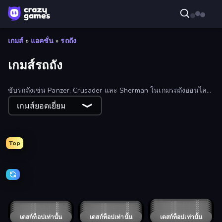
เกมส์
»
แอคชั่น
»
รถถัง
เกมส์รถถัง
ขับรถถังเช่น Panzer, Crusader และ Sherman ในเกมรถถังออนไลน์
ฟรีเหล่านี้
เกมส์ยอดเยี่ยม
Top
BattleDudes.io
Modern Cannon Strike
Tanks Arena io: Craft & Combat
Merge Master Tanks: Tank Wars
Clash of Armor
TankCraft 2
Copter.io
1941 Frozen Front
Tanks 2D: Tank Wars
Robo Runner
Warzone Armor
CyberDino 3D
Jackal Zombie Survival
TankCraft
Tank Masters - Idle Tanks
Tank Snipers
Tank Wars
Clash of Tanks
Tanks 2D: War and Heroes!
Armor Path
Mad Royale Tactics
Operation Desert Road
Tanks Merge
Tanks of the Galaxy
Army General: Battle & Tank Strategy
Tanky.io
Blocky Tank 3D
Laser Tanks
Tank Battle: War Commander
Rocket Bot Royale
War Machine Clash
Tanks vs Zombies: Tank Battle
เดสก์ท็อปเท่านั้น
Derby Crash 4
เดสก์ท็อปเท่านั้น
Stickman World War
เดสก์ท็อปเท่านั้น
Derby Crash 5
เดสก์ท็อปเท่านั้น
Derby Crash 2
เดสก์ท็อปเท่านั้น
Derby Crash 3
เดสก์ท็อปเท่านั้น
Car Crash Simulator Royale
เดสก์ท็อปเท่านั้น
Call of Tanks
Tank Merge Royal
เดสก์ท็อปเท่านั้น
Secret Agent James
เดสก์ท็อปเท่านั้น
เดสก์ท็อปเท่านั้น
Blocky Demolition Derby
เดสก์ท็อปเท่านั้น
Tanks Battlefield: Desert
เดสก์ท็อปเท่านั้น
Tanko.io
เดสก์ท็อปเท่านั้น
Tankgank
เดสก์ท็อปเท่านั้น
Gangster Vegas Grand City
เดสก์ท็อปเท่านั้น
WW1 Battle Simulator
Tank Evolution
เดสก์ท็อปเท่านั้น
เดสก์ท็อปเท่านั้น
Blitz Tanks
Guns vs Zombies
เดสก์ท็อปเท่านั้น
เดสก์ท็อปเท่านั้น
Plated Glory