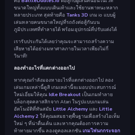
คือ
BattleDudles.io
ต่อสู้กับผู้เล่นคนอื่นในเวที
ขนาดใหญ่ทั้งแบบเดินเท้าและใช้ยานพาหนะหลาก
หลายประเภท สุดท้ายคือ
Tanks 3D
เกม io แบบผู้
เล่นหลายคนขนาดใหญ่ที่รถถังต่อสู้กันบน
ภูมิประเทศที่ทำลายได้ พร้อมอุปกรณ์ที่ปรับแต่งได้
เรารับประกันได้เลยว่าคุณจะสามารถสร้างความ
เสียหายได้อย่างมหาศาลภายในเวลาเพียงไม่กี่
วินาที!
ลองทำอะไรที่แตกต่างออกไป
หากคุณกำลังมองหาอะไรที่แตกต่างออกไป ลอง
เล่นเกมเหล่านี้ดูสิ เกมเหล่านี้จะมอบประสบการณ์
ใหม่เอี่ยมให้คุณ
Idle Breakout
เป็นเกมทำลาย
บล็อกสุดคลาสสิกจาก Atari ในรูปแบบเกมเล่น
อัตโนมัติที่ทันสมัย
Little Alchemy
และ
Little
Alchemy 2
ให้คุณผสมธาตุพื้นฐานเพื่อสร้างไอเท็ม
ใหม่ ๆ ที่น่าตื่นเต้น และหากคุณต้องการความ
ท้าทายมากขึ้น ลองดูคอลเลกชัน
เกมไพ่นกกระจอก