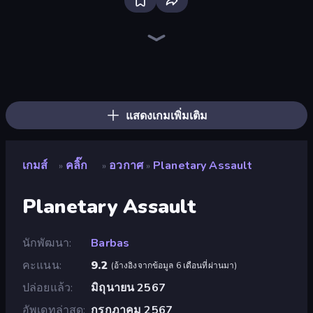
Bloxd.io
Ragdoll Archers
EvoWars.io
Veck.io
Piece of Cake: Merge and Bake
Racing Limits
Traffic Rider
Mahjongg Solitaire
Screw Out: Bolts and Nuts
Words of Wonders
Piles of Mahjong
Designville: Merge & Design
Miniblox
Stickman Clash
Space Waves
SkillWarz
Fortzone Battle Royale
Arrow Escape
แสดงเกมเพิ่มเติม
เกมส์
คลิ๊ก
อวกาศ
Planetary Assault
»
»
»
Planetary Assault
นักพัฒนา
Barbas
คะแนน
9.2
(
อ้างอิงจากข้อมูล 6 เดือนที่ผ่านมา
)
ปล่อยแล้ว
มิถุนายน 2567
อัพเดทล่าสุด
กรกฎาคม 2567