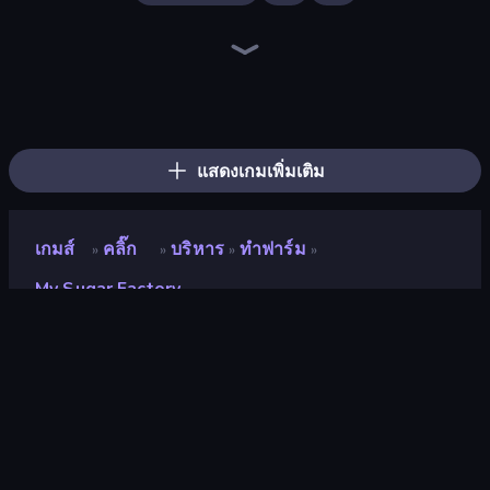
The MachinEGG
Farm Ring Idle
Idle Mining Empire
Human Clicker: Grow Organs
Gear Factory
Conveyor Idle
Babel Tower
Capybara Clicker
Crusher Clicker
Block Wall Destroyer
Planet Clicker 2
Revolution Idle X
Gun Bounce Idle
BitCoiner
Mine Clicker
Black Hole Idle
Ragdoll Factory Idle
Money Maker Idle
แสดงเกมเพิ่มเติม
เกมส์
คลิ๊ก
บริหาร
ทำฟาร์ม
»
»
»
»
My Sugar Factory
My Sugar Factory
นักพัฒนา
Vad Games
คะแนน
8.9
(
อ้างอิงจากข้อมูล 6 เดือนที่ผ่านมา
)
ปล่อยแล้ว
กันยายน 2563