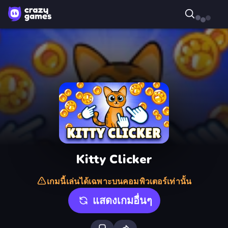
Kitty Clicker
เกมนี้เล่นได้เฉพาะบนคอมพิวเตอร์เท่านั้น
แสดงเกมอื่นๆ