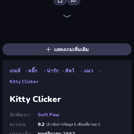
Bloxd.io
Ragdoll Archers
EvoWars.io
Piece of Cake: Merge and Bake
Veck.io
Racing Limits
Traffic Rider
Mahjongg Solitaire
Screw Out: Bolts and Nuts
Words of Wonders
Piles of Mahjong
Designville: Merge & Design
Miniblox
Space Waves
Stickman Clash
SkillWarz
Fortzone Battle Royale
Arrow Escape
แสดงเกมเพิ่มเติม
เกมส์
คลิ๊ก
น่ารัก
สัตว์
แมว
»
»
»
»
»
Kitty Clicker
Kitty Clicker
นักพัฒนา
Soft Paw
คะแนน
9.2
(
อ้างอิงจากข้อมูล 6 เดือนที่ผ่านมา
)
ปล่อยแล้ว
พฤศจิกายน 2567