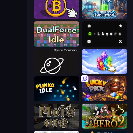
Money Maker
Energy Evolution
DualForce Idle
Omega Layers
Space Company
Crystalia Idle Clicker
Plinko Idle
Lucky Pick
More Ore
Incremental Epic Hero 2