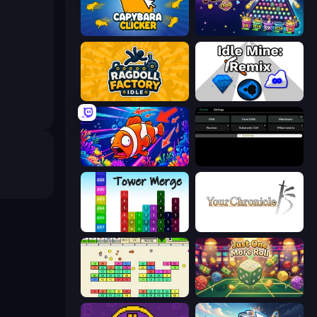
Capybara Clicker
PLINKO!
Ragdoll Factory Idle
Idle Mine: Remix
Fish Catch Idle
Evolve
Tower Merge
Your Chronicle
Idle Breakout
Just One More Roll