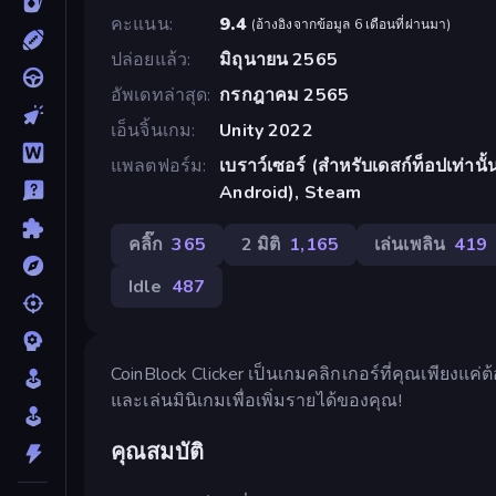
คะแนน
9.4
(
อ้างอิงจากข้อมูล 6 เดือนที่ผ่านมา
)
ปล่อยแล้ว
มิถุนายน 2565
อัพเดทล่าสุด
กรกฎาคม 2565
เอ็นจิ้นเกม
Unity 2022
แพลตฟอร์ม
เบราว์เซอร์ (สำหรับเดสก์ท็อปเท่านั
Android), Steam
คลิ๊ก
365
2 มิติ
1,165
เล่นเพลิน
419
Idle
487
CoinBlock Clicker เป็นเกมคลิกเกอร์ที่คุณเพียงแค่
และเล่นมินิเกมเพื่อเพิ่มรายได้ของคุณ!
คุณสมบัติ