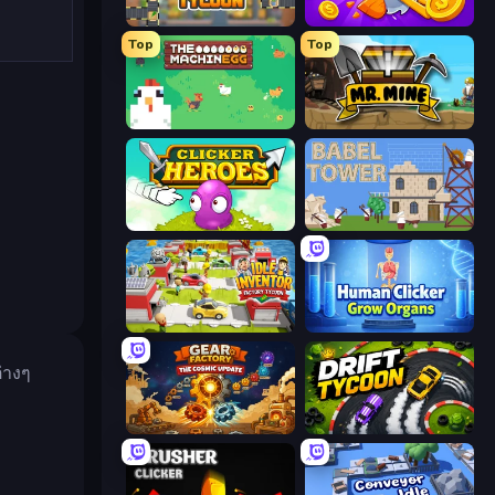
Leek Factory Tycoon
Farm Ring Idle
Top
Top
The MachinEGG
Mr. Mine
Clicker Heroes
Babel Tower
Idle Inventor
Human Clicker: Grow Organs
ต่างๆ
Gear Factory
Drift Tycoon