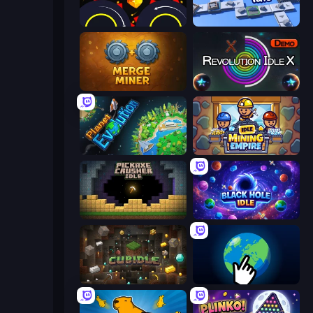
Crusher Clicker
Conveyor Idle
Merge Miner
Revolution Idle X
Planet Evolution: Idle Clicker
Idle Mining Empire
Pickaxe Crusher Idle
Black Hole Idle
Cubidle
Planet Clicker 2