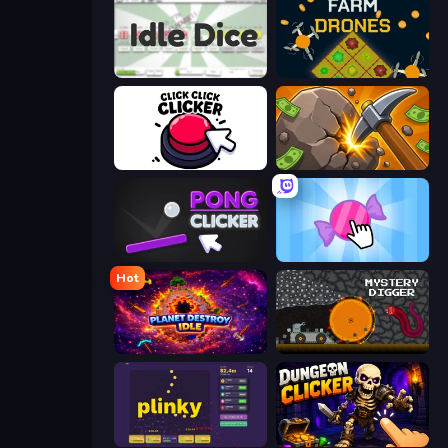
Idle Dice
Farm Drones
Click Click Clicker
Mine Clicker
Pong Clicker
Candy Clicker 2
Hot
Planet Destroy Idle
Mystery Digger
Plinky
Dungeon Clicker