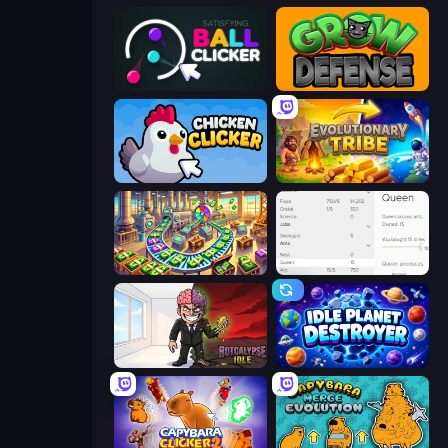
Satisfying Ball Clicker
Grow Defense
Chicken Clicker
Evolutionary Tribe
Money Factory: Tycoon Idle Game
Idle Ants
Rotcalypse: Idle Incremental
Idle Planet Destroyer