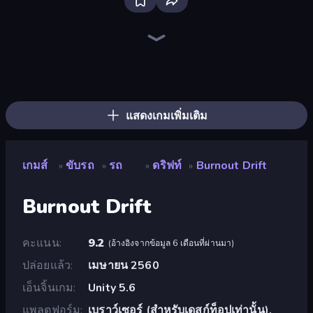
Racing Limits
Madness Cars Destroy
PolyTrack
Traffic Rider
Krash Karts
Real Car Driving
Paperly: Paper Plane Adventure
Sky Riders
Deadly Descent
Moto X3M
Ramp Car VS Police: CHASE
Moto X3M 5: Pool Party
Drift Escape
MR RACER Stunt Mania
Stickman Skate: 360 Epic City
Drive Quest
Moto X3M 6: Spooky Land
Trials Ice Ride
แสดงเกมเพิ่มเติม
เกมส์
ขับรถ
รถ
ดริฟท์
Burnout Drift
»
»
»
»
Burnout Drift
คะแนน
9.2
(
อ้างอิงจากข้อมูล 6 เดือนที่ผ่านมา
)
ปล่อยแล้ว
เมษายน 2560
เอ็นจิ้นเกม
Unity 5.6
แพลตฟอร์ม
เบราว์เซอร์ (สำหรับเดสก์ท็อปเท่านั้น),