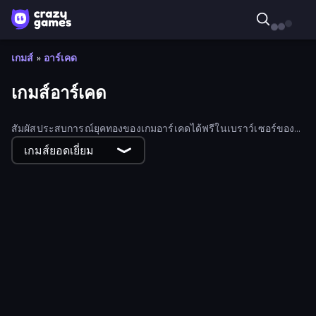
เกมส์
»
อาร์เคด
เกมส์อาร์เคด
สัมผัสประสบการณ์ยุคทองของเกมอาร์เคดได้ฟรีในเบราว์เซอร์ของ
คุณ ตั้งแต่เกมคลาสสิกย้อนยุคไปจนถึงเกมฮิตยุคใหม่ ค้นหาเกมอาร์
เกมส์ยอดเยี่ยม
เคดสุดมันส์ในคอลเลกชันนี้
Teeth Runner
Peglinko
Dino Game
Swing Monkey
Web Slinging Race
Grab and Run
Snake Merge: Idle & io Zone
Pinball Mania
Puckit!
Eat & Grow Fish
Monster Mixer Idle
Island of Treasures
The Flowers Merge and Sell Bouquets
Bouncy Motors
Robo Runner
Honk
Bag Defense
Cooking Mania
Feeling Arrow
Hide and Build a Bridge!
Ping Pong Chaos
Noob Trolls Pro
Grass Cutter
Crazy Walk
Recoil Rumble
Gun Hero: Cat Survival
Chill Reaction
Ring Restaurant
Geometry: Open World
Mobile Run
Sand King
Train Drift
Cut In Half
Om Nom: Bubbles
Feed the Alien
Dumb Ways to Die 2