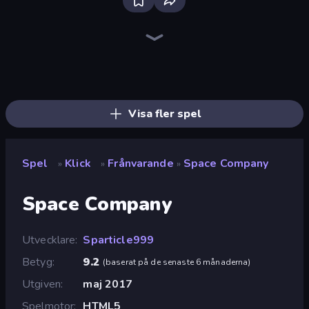
Street Life
The MachinEGG
Farm Ring Idle
Bell Madness
Race Clicker: Tap Tap Game
I Best Dancer!
Human Clicker: Grow Organs
Idle Mining Empire
Merge & Steal Brainrot
Idle Inventor
Wheel Merge Race
Conveyor Idle
Capybara Clicker
Idle Construction 3D
Italian Brainrot Clicker Game
Gear Factory
Babel Tower
Drift Tycoon
Visa fler spel
Spel
Klick
Frånvarande
Space Company
»
»
»
Space Company
Utvecklare
Sparticle999
Betyg
9.2
(
baserat på de senaste 6 månaderna
)
Utgiven
maj 2017
Spelmotor
HTML5