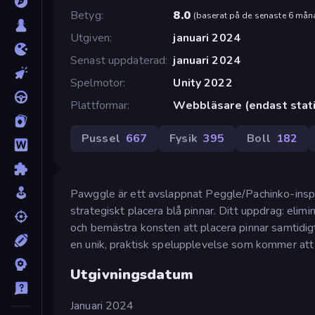
Betyg
8.0
(
baserat på de senaste 6 mån
Utgiven
januari 2024
Senast uppdaterad
januari 2024
Spelmotor
Unity 2022
Plattformar
Webbläsare (endast stati
Pussel
667
Fysik
395
Boll
182
Pawggle är ett avslappnat Peggle/Pachinko-inspir
strategiskt placera blå pinnar. Ditt uppdrag: elimine
och bemästra konsten att placera pinnar samtidigt 
en unik, praktisk spelupplevelse som kommer att 
Utgivningsdatum
Januari 2024