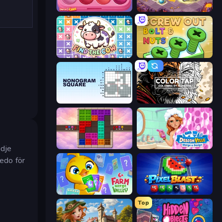
Piece of Cake: Merge and Bake
Mergest Kingdom
Find The Cow
Screw Out: Bolts and Nuts
Nonogram Square
Color Tap: Coloring by Numbers
Color Cube Puzzle
Designville: Merge & Design
ädje
redo för
Farm Merge Valley
Pixel Blast
Top