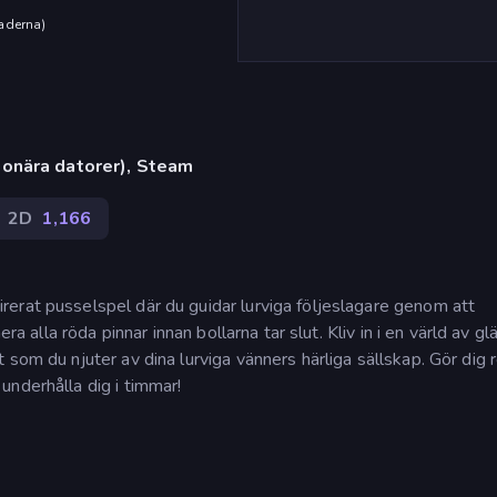
aderna
)
onära datorer), Steam
2D
1,166
erat pusselspel där du guidar lurviga följeslagare genom att
ra alla röda pinnar innan bollarna tar slut. Kliv in i en värld av gl
som du njuter av dina lurviga vänners härliga sällskap. Gör dig 
underhålla dig i timmar!