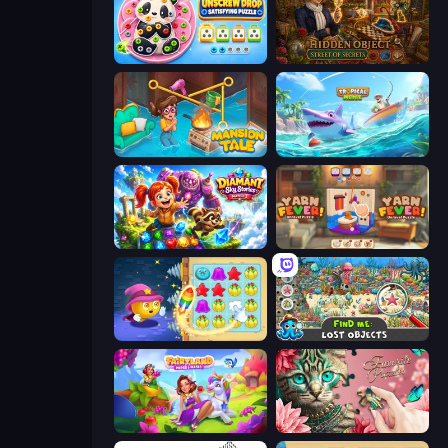
Unscrew Drop: Satisfying Puzzle
Hidden Object: Street Of Secrets
Mansion Tale: Merge Secrets
Tropical Merge
Diamant: Sky Stories Match 3
Yarn Fever! Unravel Puzzle
Candy Riddles
Find Me: Lost Objects
Fairyland Merge & Magic
Favorite Puzzles