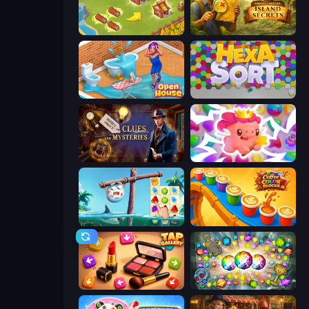
Castle Craft
Hidden Objects: Island Secrets
Open House
Hexa Sort
Hidden Object: Clues and Mysteries
Match Arena
Sugar Heroes
Coffee Color Blocks
Tap Gallery
Forgotten Treasure 2