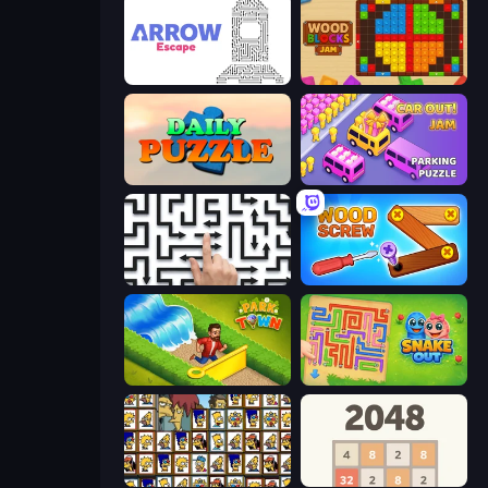
Arrow Escape
Wood Blocks Jam
Daily Puzzle
Car OUT! Jam Parking Puzzle
Arrow Escape: Puzzle
Wood Screw: Bolts Puzzle
Park Town
Snake Out: Maze Escape
Tiles of the Simpsons
2048