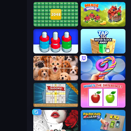
2048 Merge Blocks
Merge World
Nuts Puzzle: Sort By Color
Tap 3D Wood Block Away
Jigpic Solitaire
Twisted Tangle
Sudoku Online
What's The Difference?