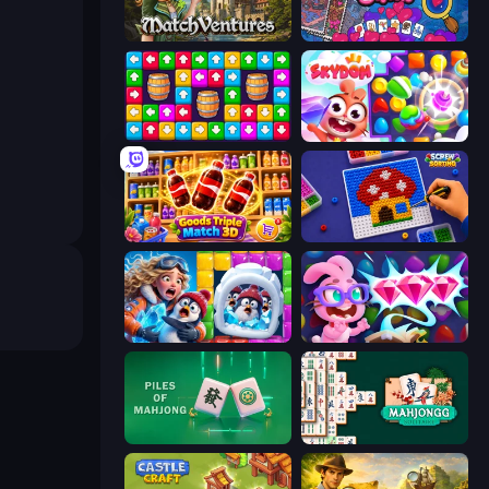
MatchVentures
Hidden Objects
Tap Away Story
Skydom
Goods Triple Match 3D
Screw Sorting
Captain Blast
Skydom: Reforged
Piles of Mahjong
Mahjongg Solitaire